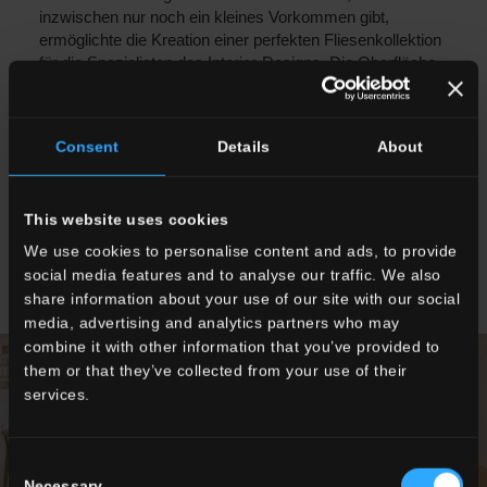
inzwischen nur noch ein kleines Vorkommen gibt,
ermöglichte die Kreation einer perfekten Fliesenkollektion
für die Spezialisten des Interior-Designs. Die Oberfläche
mit einer klaren, puristischen Textur zeichnet sich durch
ein feinkörniges Materialbild aus, das beinah unmerklich
von feinsten, Ton in Ton gehaltenen Äderungen
Consent
Details
About
durchzogen ist. Durch die vier warmen, neutralen
Farbstellungen Cotton, Cashmere, Alpaca und Moon und
den Einsatz von natürlichen Materialien verwandelt sich
This website uses cookies
jeder Raum in einen Wohlfühlort. Die reliefierte Oberfläche
Heritage im Format 60x120 cm zitiert kunstfertig
We use cookies to personalise content and ads, to provide
ausgeführte handwerkliche Steinbearbeitungen.
social media features and to analyse our traffic. We also
share information about your use of our site with our social
media, advertising and analytics partners who may
combine it with other information that you’ve provided to
them or that they’ve collected from your use of their
services.
Consent
Necessary