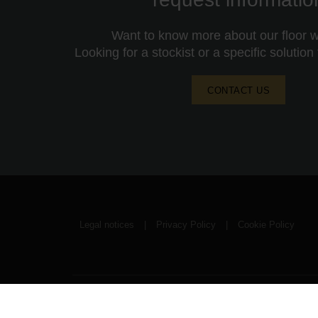
Want to know more about our floor wa
Looking for a stockist or a specific solution
CONTACT US
Legal notices
|
Privacy Policy
|
Cookie Policy