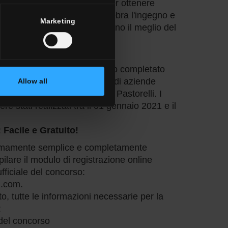
 questa è la tua occasione per ottenere
ello globale. Il concorso celebra l'ingegno e
Marketing
so di materiali che rappresentano il meglio del
ttore ceramico.
re?
 a tutti i progettisti che hanno completato
i superfici ceramiche italiane di aziende
Allow all
rchio Ceramics of Italy come Pastorelli. I
re stati realizzati tra il 01 gennaio 2021 e il
Facile e Gratuito!
remamente semplice e completamente
ilare il modulo di registrazione online
ufficiale del concorso:
n.com
.
o, tutte le informazioni necessarie per la
:
del concorso