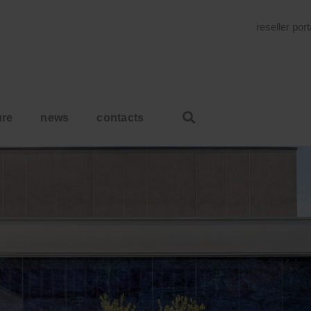
reseller por
ure
news
contacts
HOME
CONCORSO INTERNAZIONALE CERAMICS