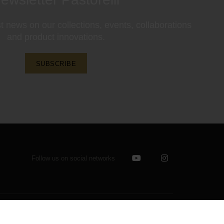
st news on our collections, events, collaborations
and product innovations.
SUBSCRIBE
Follow us on social networks