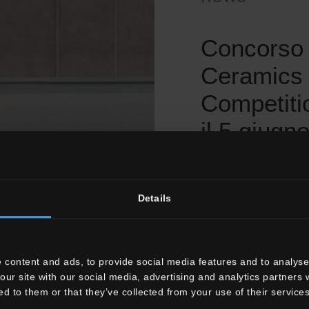
Concorso 
Ceramics o
Competitio
il 5 giugn
La nuova edizione i
Competition, è un'op
Details
designer di tutto i
internazionale prem
utilizzano le superfi
innovazione e desi
 content and ads, to provide social media features and to analyse 
Un Palcoscenico G
our site with our social media, advertising and analytics partners
ed to them or that they’ve collected from your use of their services
Se sei un progettist