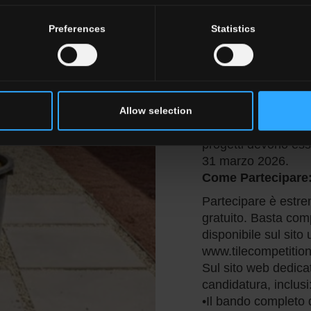
ceramiche italiane,
riconoscimento a liv
Preferences
Statistics
la creatività nell'u
Made in Italy nel se
Chi Può Partecipa
Il concorso è aperto
progetti con l'uso d
Allow selection
licenziatarie del ma
progetti devono esse
31 marzo 2026.
Come Partecipare: 
Partecipare è est
gratuito. Basta comp
disponibile sul sito 
www.tilecompetitio
Sul sito web dedicat
candidatura, inclusi
•Il bando completo 