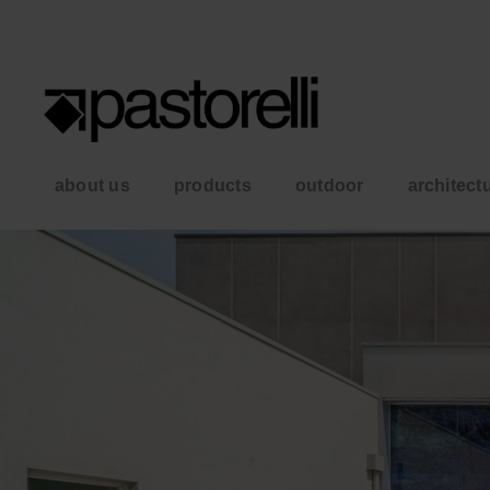
about us
products
outdoor
architect