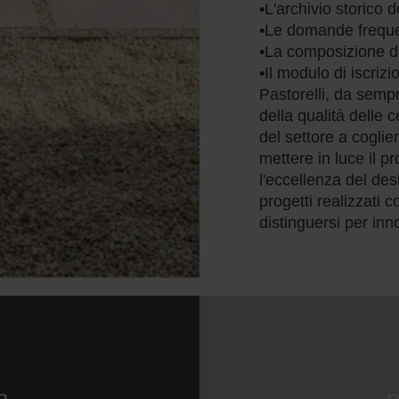
•L'archivio storico 
•Le domande freque
•La composizione de
•Il modulo di iscrizi
Pastorelli, da sempr
della qualità delle c
del settore a coglie
mettere in luce il pr
l'eccellenza del des
progetti realizzati
distinguersi per in
n
n