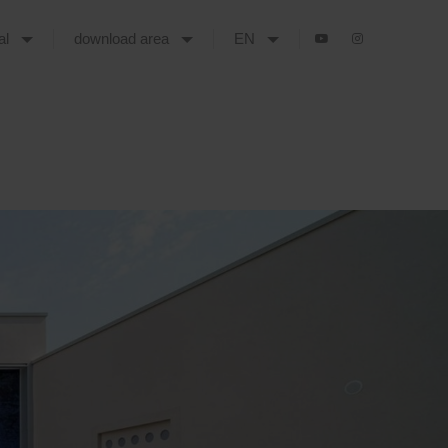
tal
download area
EN
 OF ITALY TILE COMPETITION, INVIO PROGETTI ENTRO IL 5 GIUGNO