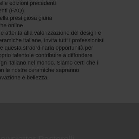
delle edizioni precedenti
nti (FAQ)
lla prestigiosa giuria
one online
e attenta alla valorizzazione del design e
eramiche italiane, invita tutti i professionisti
re questa straordinaria opportunità per
oprio talento e contribuire a diffondere
ign italiano nel mondo. Siamo certi che i
 con le nostre ceramiche sapranno
novazione e bellezza.
ewsletter Pastorelli