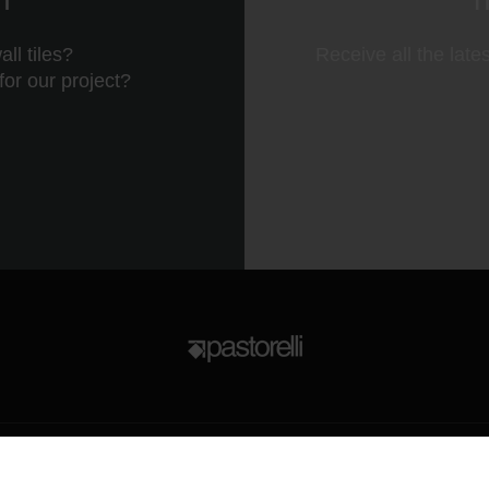
ll tiles?
Receive all the late
 for our project?