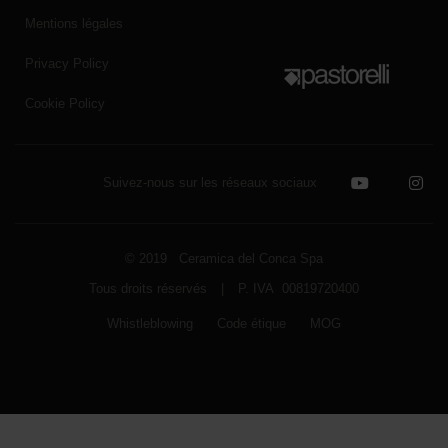
Mentions légales
Privacy Policy
Cookie Policy
Suivez-nous sur les réseaux sociaux
© 2019 Ceramica del Conca Spa
Tous droits réservés
|
P. IVA 00819720400
Whistleblowing
Code étique
MOG