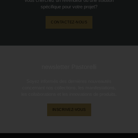
Vous cherchez un revendeur ou une solution
spécifique pour votre projet?
CONTACTEZ-NOUS
newsletter Pastorelli
Soyez informés des dernières nouveautés
concernant nos collections, les manifestations,
les collaborations et les innovations de produits.
INSCRIVEZ-VOUS