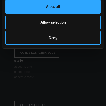
Allow all
espace
salle à manger
salle des sèjour
Allow selection
cuisine
chambre à coucher
salle des bains
Deny
commercial
TOUTES LES AMBIANCES
style
aspect pierre
aspect bois
aspect ciment
TOUS LES EFFETS