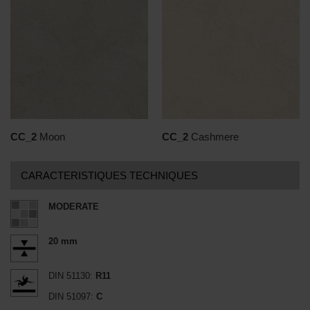
CC_2
Moon
CC_2
Cashmere
CARACTERISTIQUES TECHNIQUES
MODERATE
20 mm
DIN 51130:
R11
DIN 51097:
C