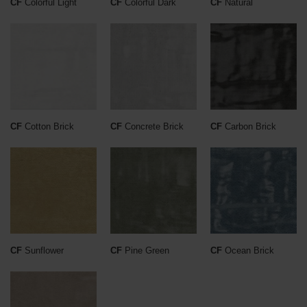
CF
Colorful Light
CF
Colorful Dark
CF
Natural
CF
Cotton Brick
CF
Concrete Brick
CF
Carbon Brick
CF
Sunflower
CF
Pine Green
CF
Ocean Brick