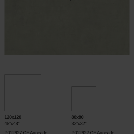
120x120
80x80
48"x48"
32"x32"
P012927 CF Avocado
P012922 CF Avocado