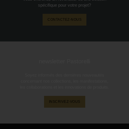
spécifique pour votre projet?
CONTACTEZ-NOUS
newsletter Pastorelli
Soyez informés des dernières nouveautés
concernant nos collections, les manifestations,
les collaborations et les innovations de produits.
INSCRIVEZ-VOUS