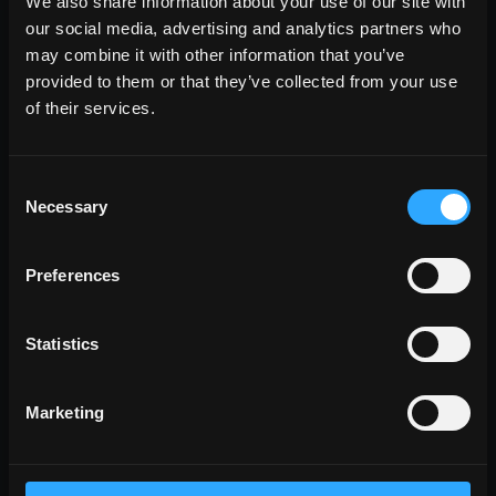
We also share information about your use of our site with
our social media, advertising and analytics partners who
espace
may combine it with other information that you’ve
salle à manger
provided to them or that they’ve collected from your use
salle des sèjour
of their services.
cuisine
chambre à coucher
salle des bains
Consent
commercial
Necessary
Selection
TOUTES LES AMBIANCES
Preferences
style
aspect pierre
aspect bois
Statistics
aspect ciment
Marketing
TOUS LES EFFETS