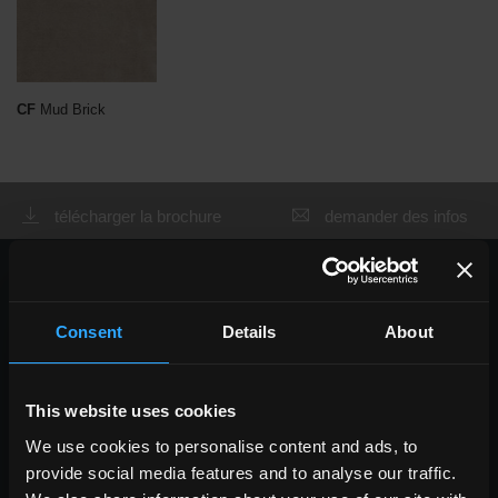
CF
Mud Brick
télécharger la brochure
demander des infos
CHOISIR UNE COLLECTION PAR:
utilisation
Consent
Details
About
indoor
outdoor
This website uses cookies
We use cookies to personalise content and ads, to
provide social media features and to analyse our traffic.