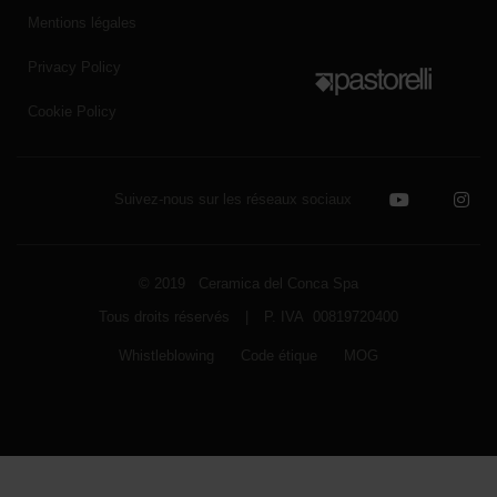
Mentions légales
Privacy Policy
Cookie Policy
Suivez-nous sur les réseaux sociaux
© 2019 Ceramica del Conca Spa
Tous droits réservés
|
P. IVA 00819720400
Whistleblowing
Code étique
MOG