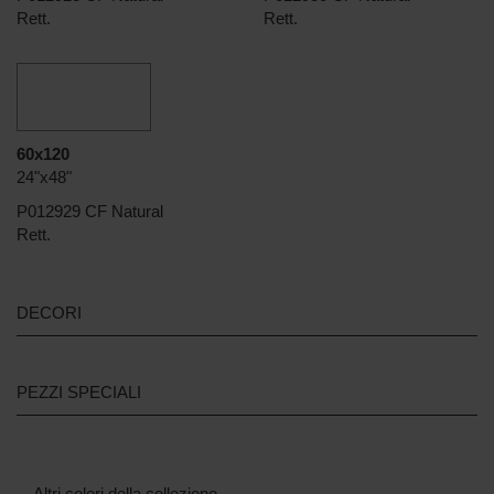
Rett.
Rett.
60x120
24"x48"
P012929 CF Natural
Rett.
DECORI
PEZZI SPECIALI
Altri colori della collezione