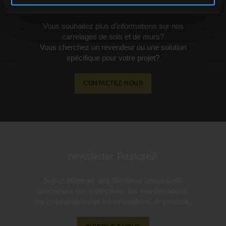
demander des infos
Vous souhaitez plus d'informations sur nos
carrelages de sols et de murs?
Vous cherchez un revendeur ou une solution
spécifique pour votre projet?
CONTACTEZ-NOUS
newsletter Pastorelli
Soyez informés des dernières nouveautés
concernant nos collections, les manifestations,
les collaborations et les innovations de produits.