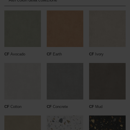
CF
Avocado
CF
Earth
CF
Ivory
CF
Cotton
CF
Concrete
CF
Mud