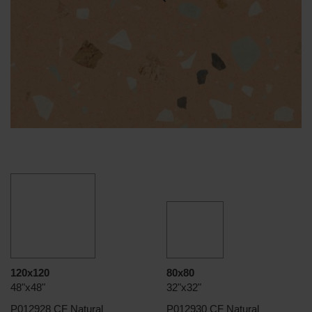
120x120
80x80
48"x48"
32"x32"
P012928 CF Natural
P012930 CF Natural