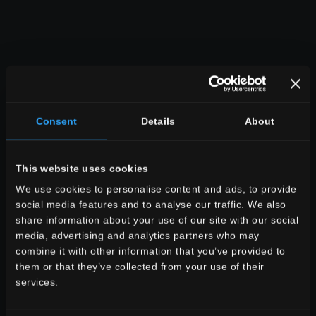
espace
salle à manger
Consent
Details
About
salle des sèjour
cuisine
chambre à coucher
This website uses cookies
salle des bains
commercial
We use cookies to personalise content and ads, to provide
social media features and to analyse our traffic. We also
share information about your use of our site with our social
TOUTES LES AMBIANCES
media, advertising and analytics partners who may
style
combine it with other information that you’ve provided to
aspect pierre
them or that they’ve collected from your use of their
aspect bois
services.
aspect ciment