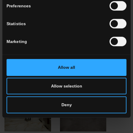
Preferences
Statistics
mindwalk
recode
Marketing
SCARICA
SCARICA
Allow all
Allow selection
Deny