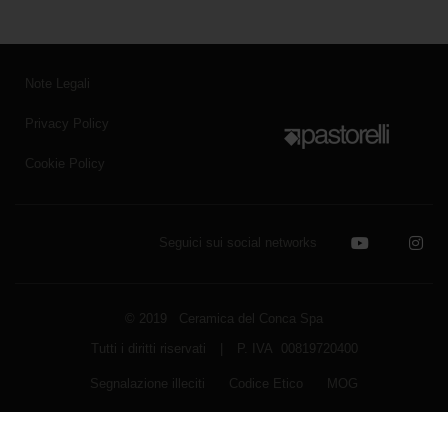
Note Legali
Privacy Policy
Cookie Policy
Seguici sui social networks
© 2019 Ceramica del Conca Spa
Tutti i diritti riservati
|
P. IVA 00819720400
Segnalazione illeciti
Codice Etico
MOG