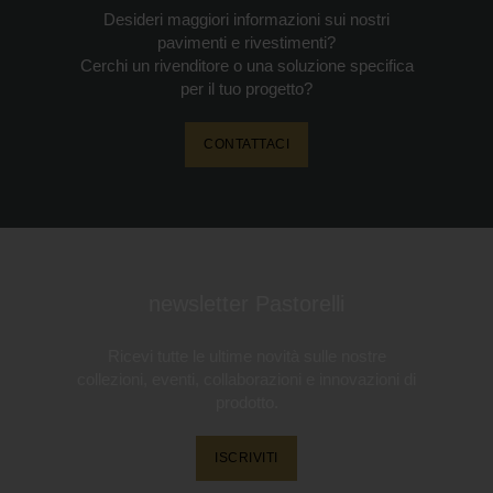
Desideri maggiori informazioni sui nostri
pavimenti e rivestimenti?
Cerchi un rivenditore o una soluzione specifica
per il tuo progetto?
CONTATTACI
newsletter Pastorelli
Ricevi tutte le ultime novità sulle nostre
collezioni, eventi, collaborazioni e innovazioni di
prodotto.
ISCRIVITI