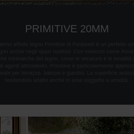
PRIMITIVE 20MM
erno effetto legno Primitive di Pastorelli è un perfetto c
 legno anche negli spazi outdoor. Con essenze come Rove
iche intrinseche del legno, come le venature e le tonalità
agenti atmosferici. Primitive è particolarmente apprezza
eale per terrazze, balconi e giardini. La superficie antisc
rendendolo adatto anche in aree soggette a umidità.