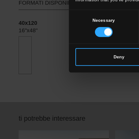
FORMATI DISPONIBILI
Consent
Necessary
Selection
40x120
16"x48"
Deny
ti potrebbe interessare