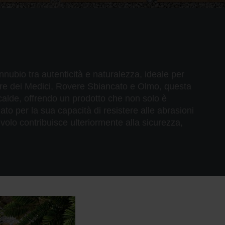
onnubio tra autenticità e naturalezza, ideale per
re dei Medici, Rovere Sbiancato e Olmo, questa
 calde, offrendo un prodotto che non solo è
to per la sua capacità di resistere alle abrasioni
ivolo contribuisce ulteriormente alla sicurezza,