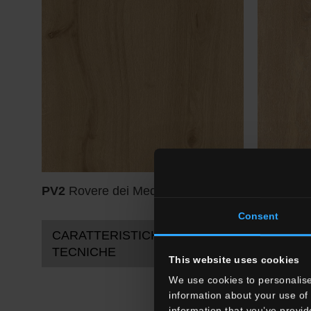
PV2
Rovere dei Medici
PV2
Rove
Consent
CARATTERISTICHE
TECNICHE
This website uses cookies
We use cookies to personalise
information about your use of 
information that you’ve provid