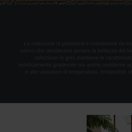
La collezione di pavimenti e rivestimenti da est
coloro che desiderano portare la bellezza del
collezione in gres mantiene le caratterist
esteticamente gradevole ma anche resistente agli 
e alle variazioni di temperatura, rendendolo id