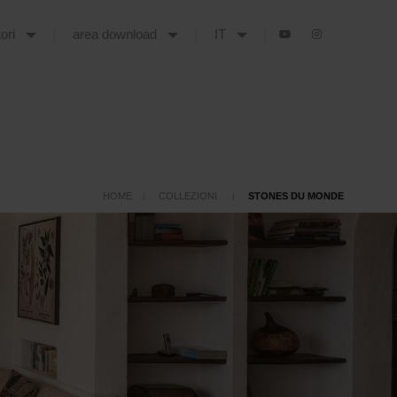
tori
area download
IT
HOME
COLLEZIONI
STONES DU MONDE