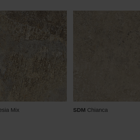
esia Mix
SDM
Chianca