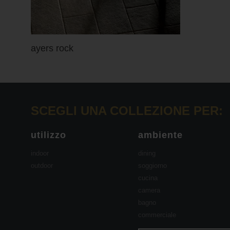
ayers rock
SCEGLI UNA COLLEZIONE PER:
utilizzo
ambiente
indoor
dining
outdoor
soggiorno
cucina
camera
bagno
commerciale