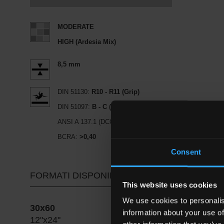
MODERATE
HIGH (Ardesia Mix)
8,5 mm
DIN 51130:
R10 - R11 (Grip)
DIN 51097:
B - C (Grip)
ANSI A 137.1 (DCOF):
≥0,42
BCRA:
>0,40
Consent
FORMATI DISPONIBILI
This website uses cookies
We use cookies to personalis
30x60
information about your use of
12"x24"