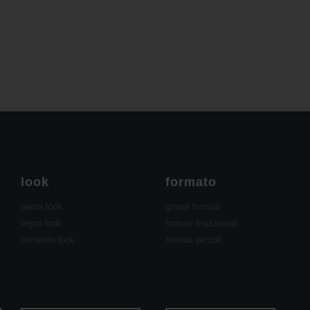
look
formato
pietra look
grandi formati
legno look
formati tradizionali
cemento look
formati piccoli