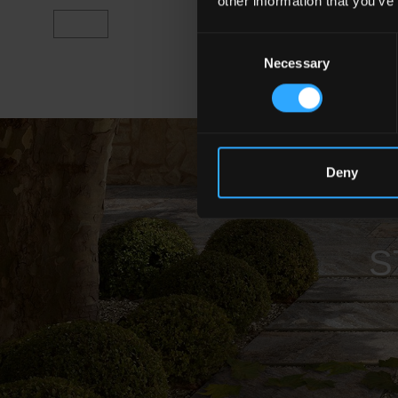
other information that you’ve
Consent
Necessary
Selection
Deny
S