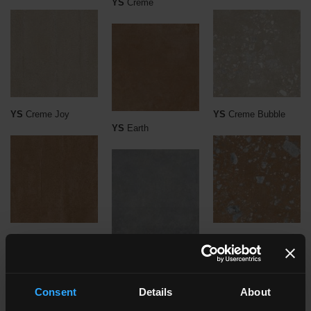
YS
Creme
YS
Creme Joy
YS
Creme Bubble
YS
Earth
YS
Earth Joy
YS
Earth Bubble
YS
Nordic
Consent
Details
About