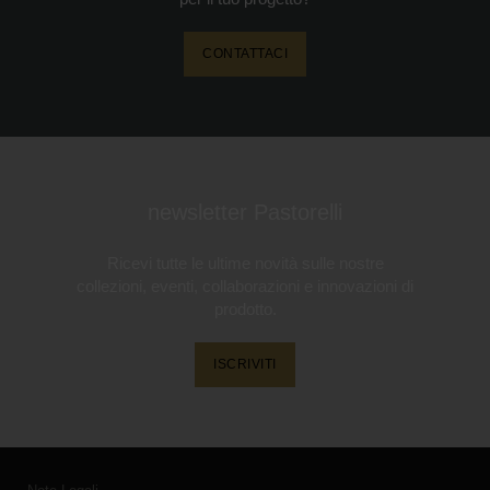
CONTATTACI
newsletter Pastorelli
Ricevi tutte le ultime novità sulle nostre
collezioni, eventi, collaborazioni e innovazioni di
prodotto.
ISCRIVITI