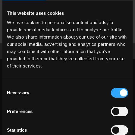
This website uses cookies
We use cookies to personalise content and ads, to
YS
Nordic Joy
YS
Nordic Bubble
provide social media features and to analyse our traffic.
We also share information about your use of our site with
our social media, advertising and analytics partners who
may combine it with other information that you’ve
scarica la brochure
richiedi informazioni
provided to them or that they’ve collected from your use
of their services.
SCEGLI UNA COLLEZIONE PER:
utilizzo
Consent
indoor
Necessary
Selection
outdoor
Preferences
Statistics