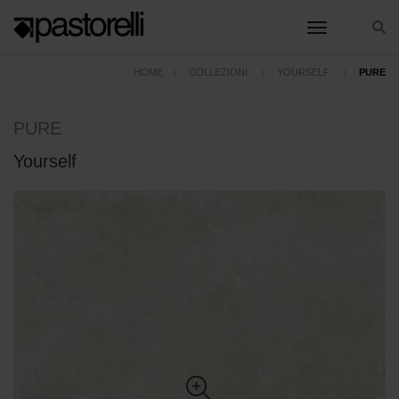
toggle nav
HOME
COLLEZIONI
YOURSELF
PURE
PURE
Yourself