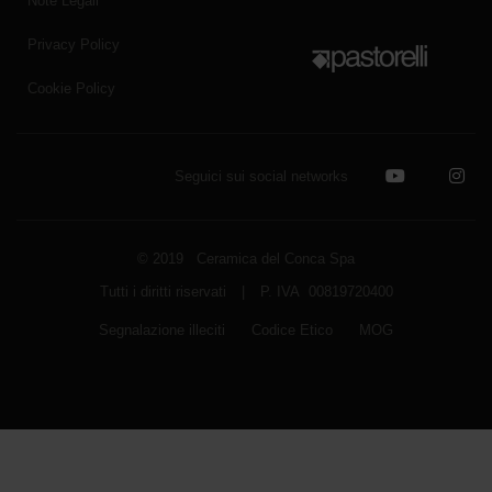
Note Legali
Privacy Policy
Cookie Policy
Seguici sui social networks
© 2019 Ceramica del Conca Spa
Tutti i diritti riservati
|
P. IVA 00819720400
Segnalazione illeciti
Codice Etico
MOG