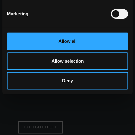
ambiente
dining
Marketing
soggiorno
cucina
camera
bagno
Allow all
commerciale
TUTTI GLI AMBIENTI
Allow selection
look
pietra look
Deny
legno look
cemento look
TUTTI GLI EFFETTI