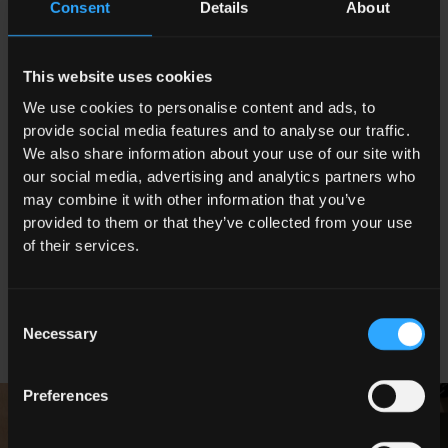
Consent
Details
About
Col mercato immobiliare in contrazione a causa dei tassi
d’interesse ancora elevati, è doveroso gestire i volume di
produzione mantenere l’azienda in salute, per questo
This website uses cookies
effettueremo alcune pause di produzione che non
We use cookies to personalise content and ads, to
impatteranno il servizio grazie alle ampie disponibilità di
provide social media features and to analyse our traffic.
magazzino.
We also share information about your use of our site with
Purtroppo in questo clima in cui si assiste ad uno
our social media, advertising and analytics partners who
sciopero generale italiano sono state diffuse informazioni
may combine it with other information that you’ve
non veritiere sul conto del nostro Gruppo, che
provided to them or that they’ve collected from your use
smentiamo, proseguendo nel lavoro con la serietà che ci
of their services.
contraddistingue.
Con l’occasione rinnoviamo l’invito a venirci a visitare in
azienda, e ricordiamo che i vostri referenti commerciali
Consent
sono come sempre a disposizione.
Necessary
Selection
Preferences