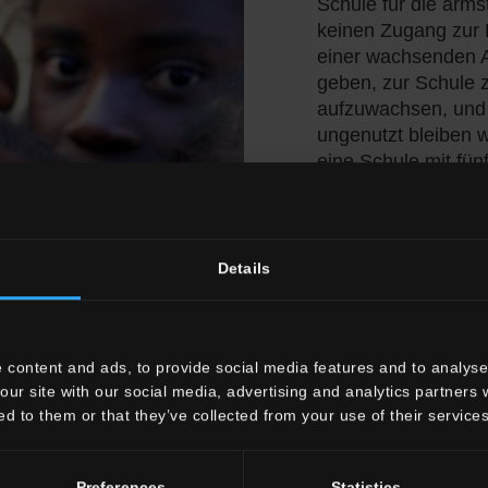
Schule für die ärms
keinen Zugang zur B
einer wachsenden A
geben, zur Schule 
aufzuwachsen, und i
ungenutzt bleiben w
eine Schule mit fün
enthalten können. Es
manchmal sogar 9, 
besuchen all diese 
Schule im zehn Kilo
Details
Kinder zu unterernä
ertragen. Das Gebi
ist Fisenge, eines 
 content and ads, to provide social media features and to analyse 
Gesetzgebung sind d
our site with our social media, advertising and analytics partners
ärmsten Kinder mü
ed to them or that they’ve collected from your use of their services
dann zu den nächst
den Kindern, deren
ihre Kinder zu dem
Preferences
Statistics