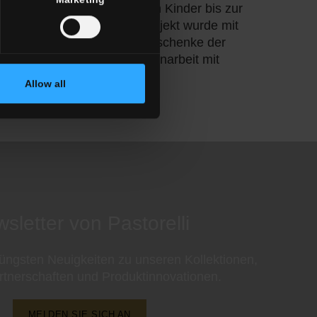
so geregelt, dass die ärmsten Kinder bis zur
ht besuchen müssen. Das Projekt wurde mit
m Betrag der Weihnachtsgeschenke der
er Interessenten in Zusammenarbeit mit
i Onlus ausgeführt.
Allow all
sletter von Pastorelli
 jüngsten Neuigkeiten zu unseren Kollektionen,
rtnerschaften und Produktinnovationen.
MELDEN SIE SICH AN