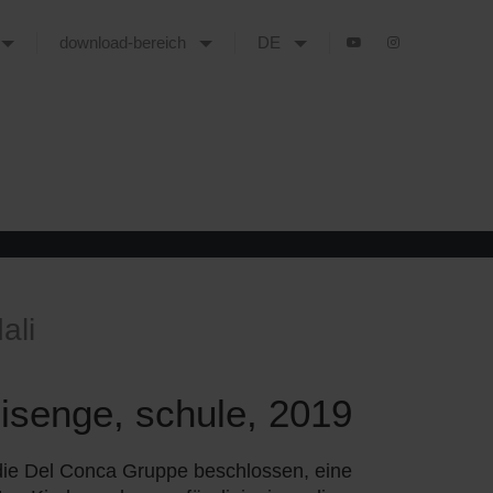
download-bereich
DE
HKEIT
PROGETTI SOLIDALI
SAMBIA, FISENGE, SCHULE, 2019
ali
isenge, schule, 2019
die Del Conca Gruppe beschlossen, eine