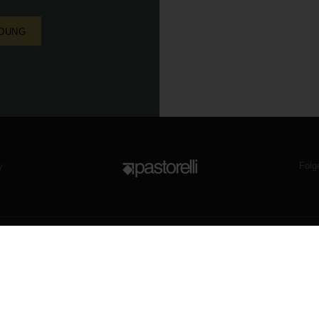
NDUNG
Folg
y
en
|
P. IVA 00819720400