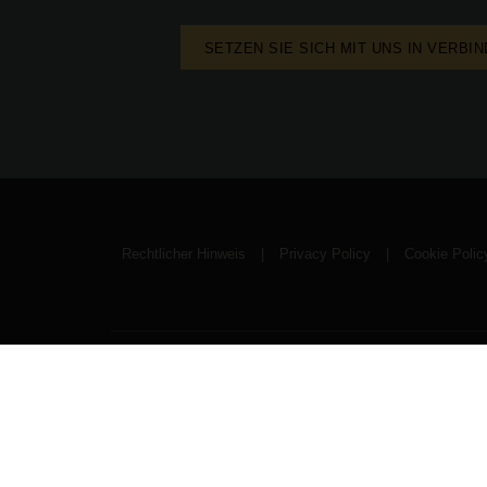
SETZEN SIE SICH MIT UNS IN VERBI
Rechtlicher Hinweis
|
Privacy Policy
|
Cookie Polic
© 2019 Ceramica del Conca Spa
Alle Rechte vorbehalt