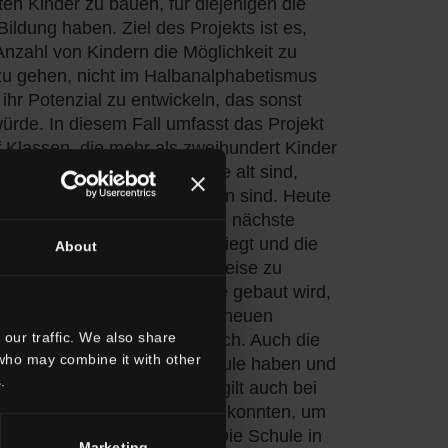
ten Kinder zu bauen, für diejenigen die
ildung haben. Ziel des Projekts ist es,
nzahl von Kindern die Möglichkeit zu
zu gehen, nicht im Halbanalphabetismus
hr Potenzial zu entwickeln, das sonst
ürde. In diesem Fall umfasst das Projekt
f Klassen, die mehr als zweihundert Kinder
 sind Kinder, die 7 - 8 Jahre alt sind,
und nie zur Schule gegangen sind. Heute
Kinder keine Schule, weil die nächste
meter entfernten Luanshya liegt und die
About
hrt sind, um eine so lange Reise zu
et, in dem das Schulgebäude gebaut wird,
der ärmsten im Land. Mit der neuen
our traffic. We also share
ie Kindergarten obligatorisch. Auch die
 who may combine it with other
ssen Zugang zur Grundschule haben und
.
en Schulstufen gehen. Das gilt auch bei
 Eltern keine Steuern zahlen konnten, um
 Kindergarten zu schicken. Die Schule in
Marketing