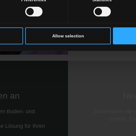
Fisenge ist aktuell 
7. Klasse Unterric
der Verwendung vo
Angestellten und d
Carità senza Confin
Allow selection
nen an
New
ren Boden- und
Sie erhalten alle
Events, Pa
e Lösung für Ihren