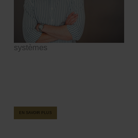
systèmes
les grands formats Pastorelli
Prestigieuses et realisées à travers une exécution
impecable de la matière, les dalles en grès cérame
Wide Surfaces transmettent une sensation de
profondeur et d'étendue aux espaces commerciaux et
résidentiels.
EN SAVOIR PLUS