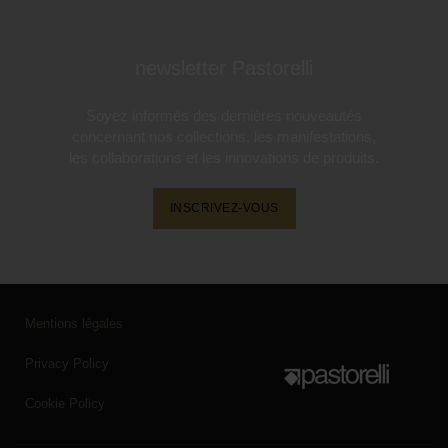
newsletter Pastorelli
Soyez informés des dernières nouveautés
concernant nos collections, les manifestations,
les collaborations et les innovations de produits.
INSCRIVEZ-VOUS
Mentions légales
Privacy Policy
Cookie Policy