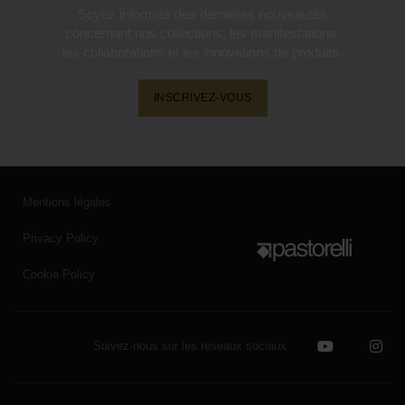
Soyez informés des dernières nouveautés
concernant nos collections, les manifestations,
les collaborations et les innovations de produits.
INSCRIVEZ-VOUS
Mentions légales
Privacy Policy
Cookie Policy
Suivez-nous sur les réseaux sociaux