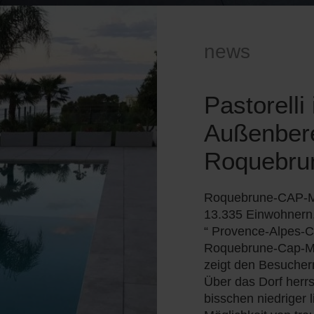
news
Pastorell
Außenber
Roquebru
Roquebrune-CAP-Ma
13.335 Einwohnern, 
“ Provence-Alpes-Co
Roquebrune-Cap-Mar
zeigt den Besucher
Über das Dorf herr
bisschen niedriger 