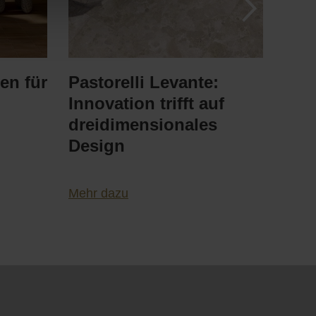
en für
Pastorelli Levante:
Die
Innovation trifft auf
Fei
dreidimensionales
Design
Mehr
Mehr dazu