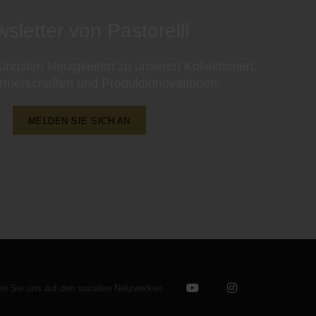
sletter von Pastorelli
 jüngsten Neuigkeiten zu unseren Kollektionen,
rtnerschaften und Produktinnovationen.
MELDEN SIE SICH AN
en Sie uns auf den sozialen Netzwerken