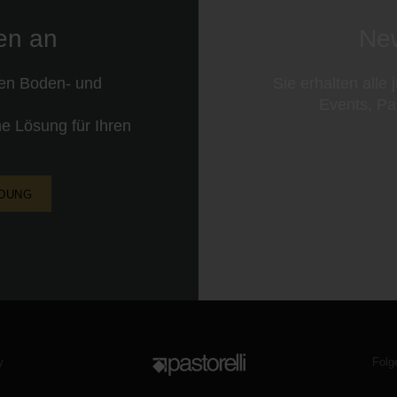
nen an
New
ren Boden- und
Sie erhalten alle
Events, Pa
e Lösung für Ihren
NDUNG
Folg
y