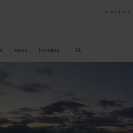
händlerportal
ur
news
kontakte
HOME
PASTORELLI IN DEN