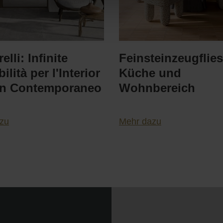
elli: Infinite
Feinsteinzeugflies
ilità per l'Interior
Küche und
gn Contemporaneo
Wohnbereich
zu
Mehr dazu