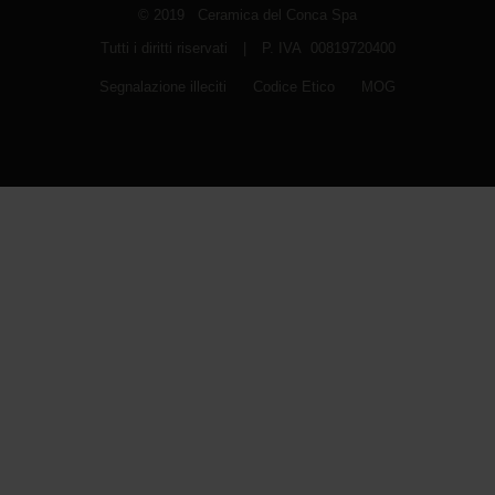
© 2019 Ceramica del Conca Spa
Tutti i diritti riservati
|
P. IVA 00819720400
Segnalazione illeciti
Codice Etico
MOG