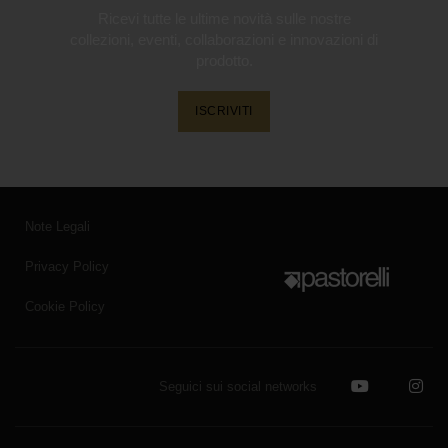
Ricevi tutte le ultime novità sulle nostre
collezioni, eventi, collaborazioni e innovazioni di
prodotto.
ISCRIVITI
Note Legali
Privacy Policy
Cookie Policy
Seguici sui social networks