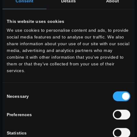
Consent
Details
About
SCEGLI UNA COLLEZIONE PER:
utilizzo
This website uses cookies
indoor
We use cookies to personalise content and ads, to provide
outdoor
social media features and to analyse our traffic. We also
share information about your use of our site with our social
media, advertising and analytics partners who may
combine it with other information that you’ve provided to
them or that they’ve collected from your use of their
services.
ambiente
dining
soggiorno
Consent
cucina
Necessary
Selection
camera
bagno
commerciale
Preferences
TUTTI GLI AMBIENTI
Statistics