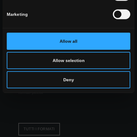
look
pietra look
Marketing
legno look
cemento look
Allow all
Allow selection
TUTTI GLI EFFETTI
formato
grandi formati
Deny
formati tradizionali
formati piccoli
TUTTI I FORMATI