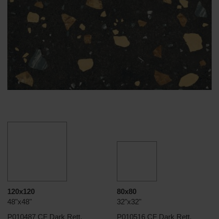
120x120
80x80
48"x48"
32"x32"
P010487 CF Dark Rett.
P010516 CF Dark Rett.