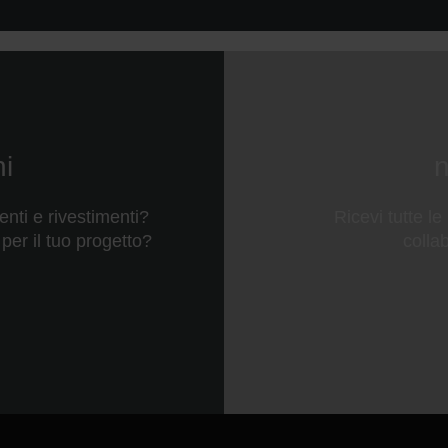
ni
n
enti e rivestimenti?
Ricevi tutte le
per il tuo progetto?
colla