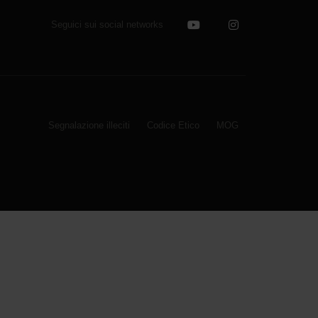
Seguici sui social networks
Segnalazione illeciti
Codice Etico
MOG