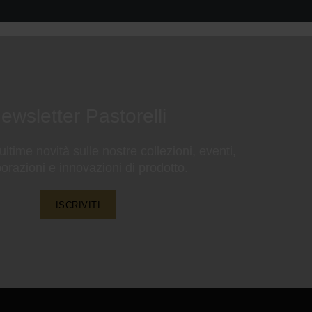
ewsletter Pastorelli
 ultime novità sulle nostre collezioni, eventi,
borazioni e innovazioni di prodotto.
ISCRIVITI