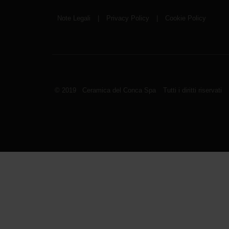
Note Legali
|
Privacy Policy
|
Cookie Policy
© 2019 Ceramica del Conca Spa
Tutti i diritti riservati