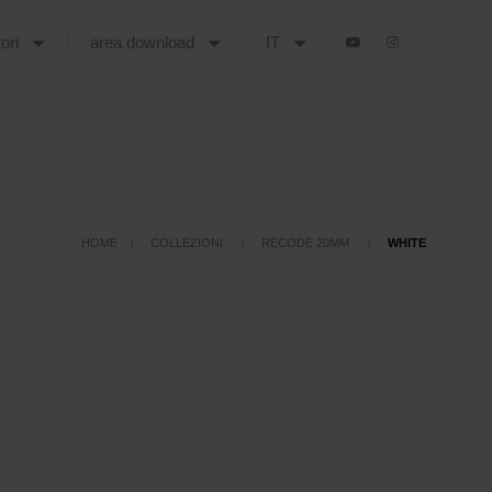
tori
area download
IT
HOME
COLLEZIONI
RECODE 20MM
WHITE