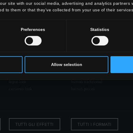
our site with our social media, advertising and analytics partners
ed to them or that they’ve collected from your use of their services
Preferences
Statistics
look
formato
Allow selection
pietra look
grandi formati
legno look
formati tradizionali
cemento look
formati piccoli
TUTTI GLI EFFETTI
TUTTI I FORMATI