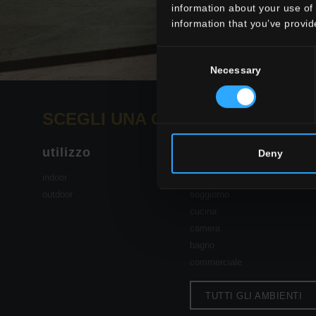
information about your use of 
information that you’ve provid
Consent
Necessary
Selection
SCEGLI UNA COLLEZIONE PER:
utilizzo
ambiente
Deny
indoor
dining
outdoor
soggiorno
cucina
camera
bagno
commerciale
TUTTI GLI AMBIENTI