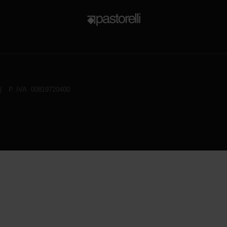
|
P. IVA 00819720400