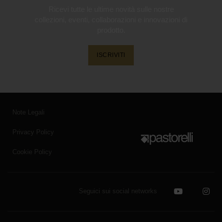
Ricevi tutte le ultime novità sulle nostre
collezioni, eventi, collaborazioni e innovazioni di
prodotto.
ISCRIVITI
Note Legali
Privacy Policy
Cookie Policy
Seguici sui social networks