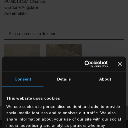
P008518 SM Chianca
Gradone Angolare
Assemblato
Altri colori della collezione
Consent
Details
About
SDM
Borgogna
SDM
Ardesia Mix
This website uses cookies
We use cookies to personalise content and ads, to provide
social media features and to analyse our traffic. We also
scarica la brochure
richiedi informazioni
share information about your use of our site with our social
media, advertising and analytics partners who may