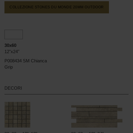
COLLEZIONE STONES DU MONDE 20MM
OUTDOOR
30x60
12"x24"
P008434 SM Chianca
Grip
DECORI