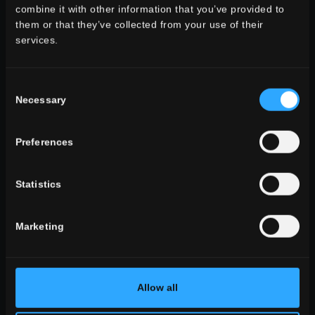
SCEGLI UNA COLLEZIONE PER:
combine it with other information that you’ve provided to
them or that they’ve collected from your use of their
utilizzo
services.
indoor
outdoor
Consent
Necessary
Selection
Preferences
ambiente
Statistics
dining
soggiorno
cucina
Marketing
camera
bagno
commerciale
Allow all
TUTTI GLI AMBIENTI