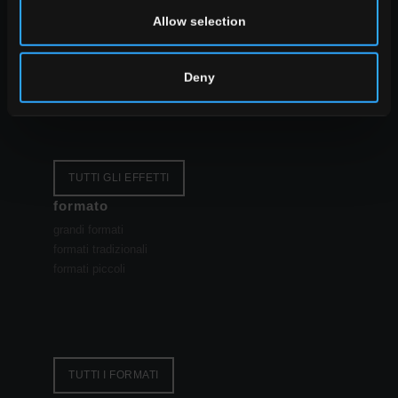
look
Allow selection
pietra look
legno look
cemento look
Deny
TUTTI GLI EFFETTI
formato
grandi formati
formati tradizionali
formati piccoli
TUTTI I FORMATI