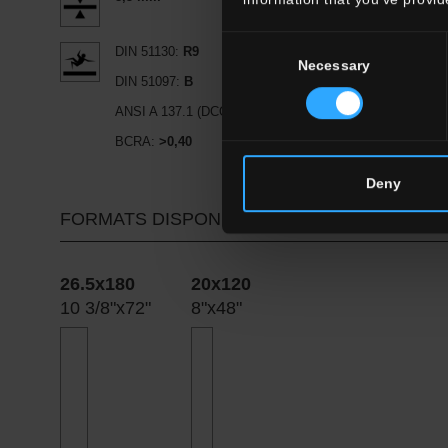
Consent
DIN 51130:
R9
Necessary
Selection
DIN 51097:
B
ANSI A 137.1 (DCOF):
≥0,42
BCRA:
>0,40
Deny
FORMATS DISPONIBLES
26.5x180
20x120
10 3/8"x72"
8"x48"