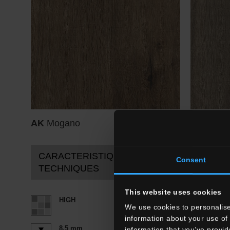
AK
Mogano
AK
Torto
CARACTERISTIQUES
Consent
TECHNIQUES
This website uses cookies
HIGH
We use cookies to personalise
information about your use of 
8,5 mm
information that you’ve provid