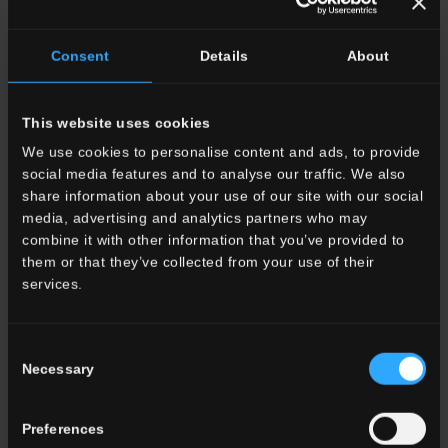
33x120 . 13"x48"
33x60 . 13"x24"
Consent
Details
About
P012588 CC Alpaca
P012609 CC Alpaca
Gradone Lineare
Gradone Angolare
Assemblato Rett.
Assemblato Dx Rett.
This website uses cookies
We use cookies to personalise content and ads, to provide
social media features and to analyse our traffic. We also
share information about your use of our site with our social
media, advertising and analytics partners who may
33x60 . 13"x24"
33x60 . 13"x24"
combine it with other information that you’ve provided to
P012613 CC Alpaca
P012583 CC Alpaca
them or that they’ve collected from your use of their
Gradone Angolare
Gradone Lineare
services.
Assemblato Sx Rett.
Assemblato Rett.
Consent
Necessary
Selection
7.5x60 . 3"x24"
7x120 . 2 3/4"x48"
P012571 CC Alpaca
P012576 CC Alpaca
Preferences
Battiscopa Rett.
Battiscopa Rett.