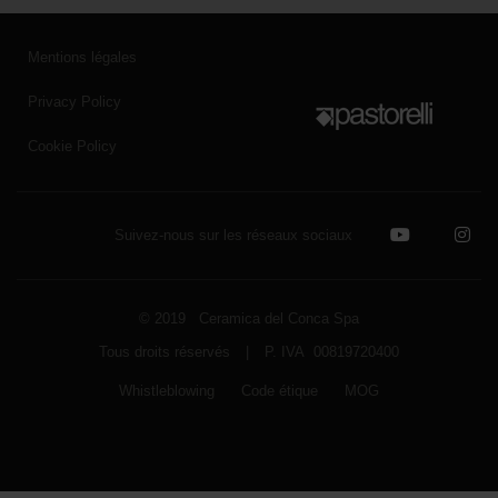
Mentions légales
Privacy Policy
Cookie Policy
Suivez-nous sur les réseaux sociaux
© 2019 Ceramica del Conca Spa
Tous droits réservés
|
P. IVA 00819720400
Whistleblowing
Code étique
MOG