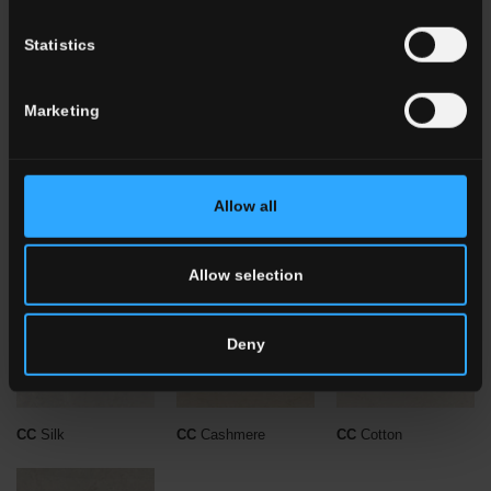
Statistics
7x80 . 3"x32"
Marketing
P013542 CC Alpaca
Battiscopa Rett.
Allow all
Altri colori della collezione
Allow selection
Deny
CC
Silk
CC
Cashmere
CC
Cotton