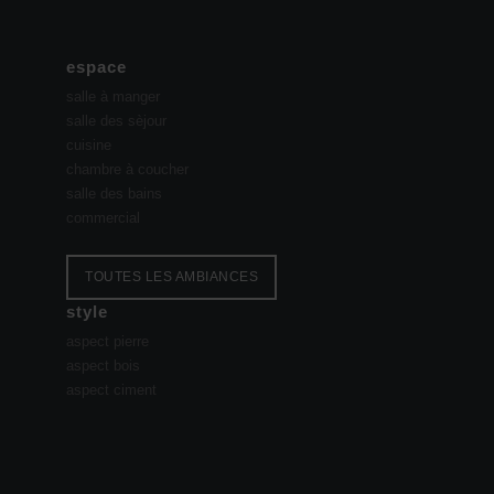
espace
salle à manger
salle des sèjour
cuisine
chambre à coucher
salle des bains
commercial
TOUTES LES AMBIANCES
style
aspect pierre
aspect bois
aspect ciment