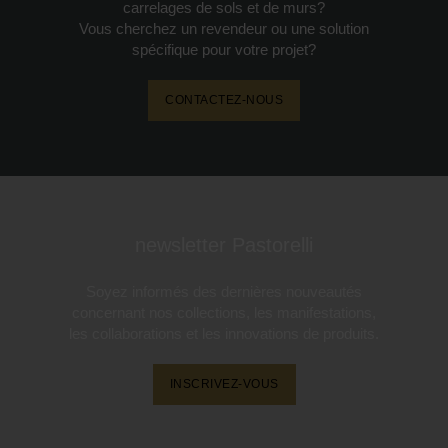
carrelages de sols et de murs?
Vous cherchez un revendeur ou une solution
spécifique pour votre projet?
CONTACTEZ-NOUS
newsletter Pastorelli
Soyez informés des dernières nouveautés
concernant nos collections, les manifestations,
les collaborations et les innovations de produits.
INSCRIVEZ-VOUS