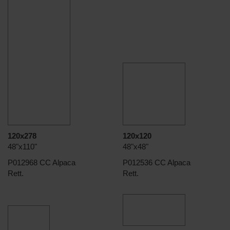
120x278
120x120
48"x110"
48"x48"
P012968 CC Alpaca
P012536 CC Alpaca
Rett.
Rett.