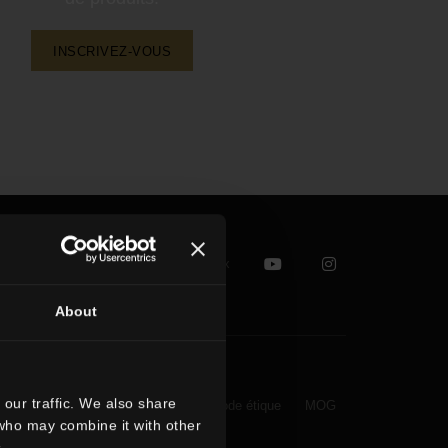
INSCRIVEZ-VOUS
Suivez-nous sur les réseaux sociaux
About
our traffic. We also share
Whistleblowing
Code étique
MOG
 who may combine it with other
.