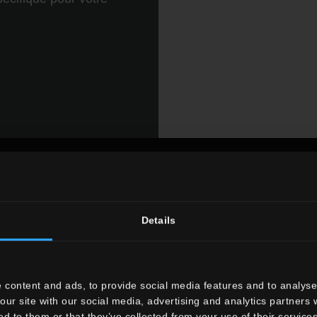
Details
 content and ads, to provide social media features and to analyse 
|
P. IVA 00819720400
our site with our social media, advertising and analytics partners
ed to them or that they’ve collected from your use of their services