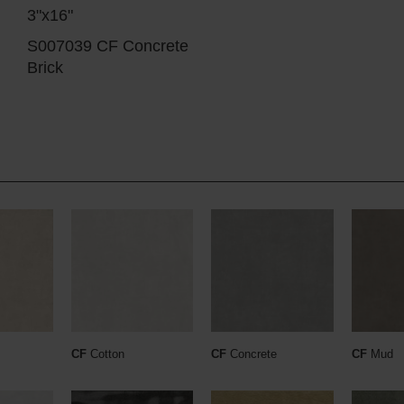
3"x16"
S007039 CF Concrete
Brick
CF
Cotton
CF
Concrete
CF
Mud