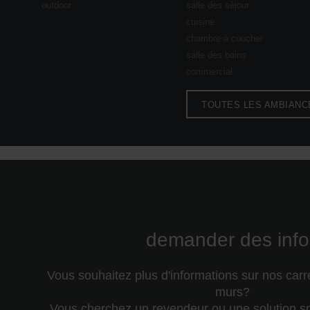
outdoor
salle des sèjour
cuisine
chambre à coucher
salle des bains
commercial
TOUTES LES AMBIANC
demander des info
Vous souhaitez plus d'informations sur nos carr
murs?
Vous cherchez un revendeur ou une solution sp