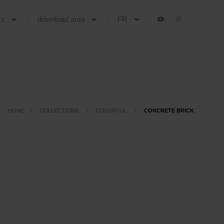
urs
download area
FR
HOME
COLLECTIONS
COLORFUL
CONCRETE BRICK