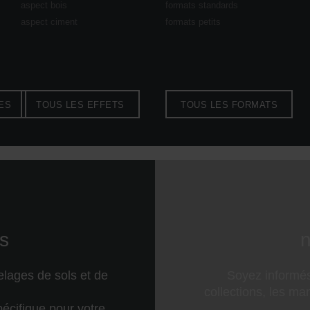
aspect bois
formats standards
aspect ciment
formats petits
ES
TOUS LES EFFETS
TOUS LES FORMATS
s
n
elages de sols et de
Soyez informé
collections, les man
écifique pour votre