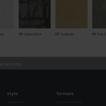
ick
CF
Carbon Brick
CF
Sunflower
CF
Pine 
r des infos
style
formats
aspect pierre
les grands formats