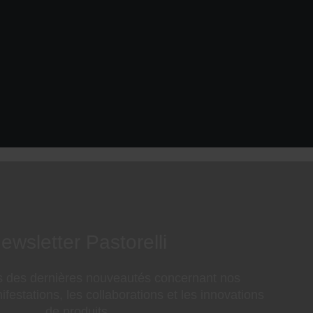
ewsletter Pastorelli
s des dernières nouveautés concernant nos
ifestations, les collaborations et les innovations
de produits.