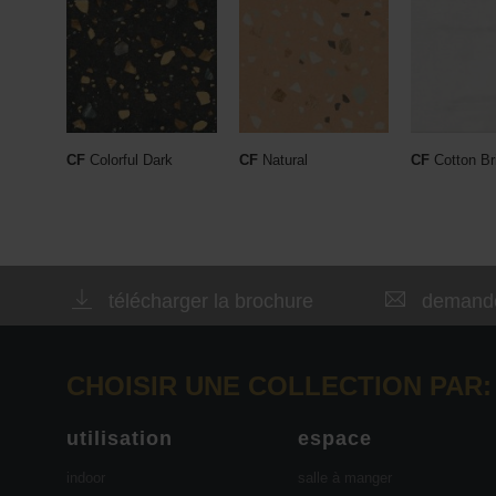
CF
Colorful Dark
CF
Natural
CF
Cotton Br
télécharger la brochure
demande
CHOISIR UNE COLLECTION PAR:
utilisation
espace
indoor
salle à manger