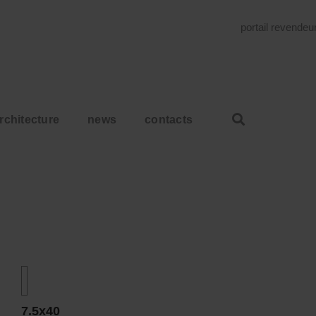
portail revende
rchitecture
news
contacts
7.5x40