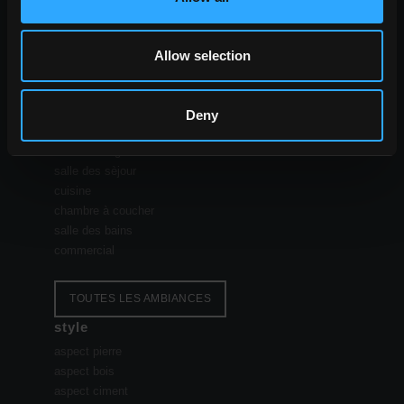
outdoor
Allow selection
Deny
espace
salle à manger
salle des sèjour
cuisine
chambre à coucher
salle des bains
commercial
TOUTES LES AMBIANCES
style
aspect pierre
aspect bois
aspect ciment