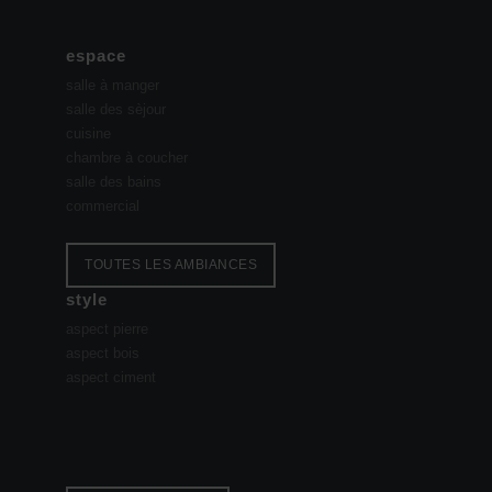
espace
salle à manger
salle des sèjour
cuisine
chambre à coucher
salle des bains
commercial
TOUTES LES AMBIANCES
style
aspect pierre
aspect bois
aspect ciment