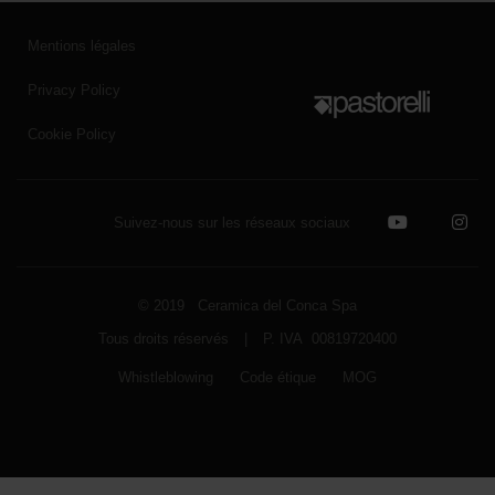
Mentions légales
Privacy Policy
Cookie Policy
Suivez-nous sur les réseaux sociaux
© 2019 Ceramica del Conca Spa
Tous droits réservés
|
P. IVA 00819720400
Whistleblowing
Code étique
MOG