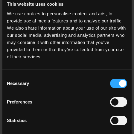
This website uses cookies
We use cookies to personalise content and ads, to
33x120 . 13"x48"
33x120 . 13"x48"
provide social media features and to analyse our traffic.
P011950 NC White
P011951 NC White
We also share information about your use of our site with
Gradone Angolare
Gradone Angolare
our social media, advertising and analytics partners who
Assemblato SX Rett.
Assemblato DX Rett.
may combine it with other information that you’ve
provided to them or that they’ve collected from your use
of their services.
33x120 . 13"x48"
33x120 . 13"x48"
P011956 NC White
P011957 NC White
Consent
Gradone Angolare
Gradone Angolare
Necessary
Selection
Assemblato SX Honed
Assemblato DX Honed
Rett.
Rett.
Preferences
Altri colori della collezione
Statistics