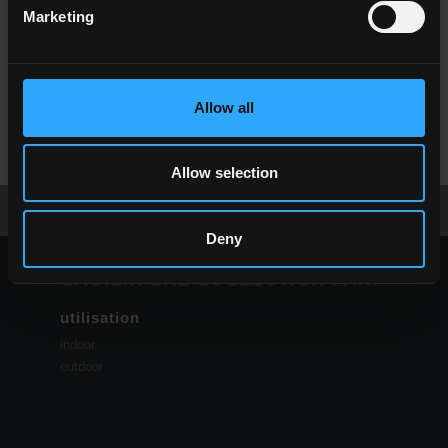
Marketing
Allow all
NC
Beige
NC
Taupe
Allow selection
télécharger la brochure
demander des infos
Deny
CHOISIR UNE COLLECTION PAR:
utilisation
indoor
outdoor