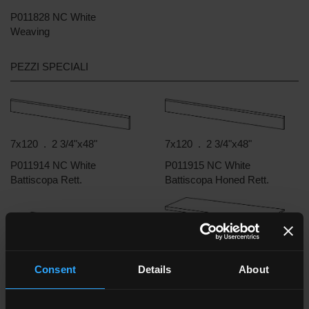
P011828 NC White
Weaving
PEZZI SPECIALI
7x120 . 2 3/4"x48"
7x120 . 2 3/4"x48"
P011914 NC White
P011915 NC White
Battiscopa Rett.
Battiscopa Honed Rett.
33x120 . 13"x48"
33x120 . 13"x48"
P011947 NC White
Consent
Details
About
P011944 NC White
Gradone Assemblato
Gradone Assemblato Rett.
Honed Rett.