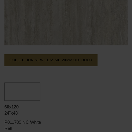
COLLECTION NEW CLASSIC 20MM
OUTDOOR
60x120
24"x48"
P011709 NC White
Rett.