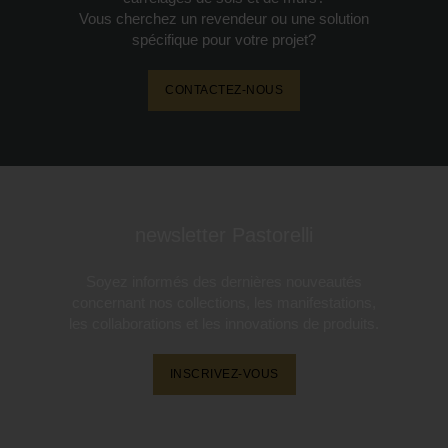
Vous cherchez un revendeur ou une solution
spécifique pour votre projet?
CONTACTEZ-NOUS
newsletter Pastorelli
Soyez informés des dernières nouveautés
concernant nos collections, les manifestations,
les collaborations et les innovations de produits.
INSCRIVEZ-VOUS