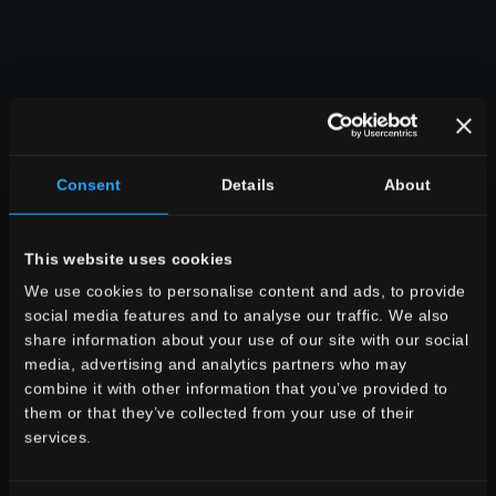
espace
salle à manger
salle des sèjour
Consent
Details
About
cuisine
chambre à coucher
salle des bains
This website uses cookies
commercial
We use cookies to personalise content and ads, to provide
social media features and to analyse our traffic. We also
TOUTES LES AMBIANCES
share information about your use of our site with our social
style
media, advertising and analytics partners who may
aspect pierre
combine it with other information that you’ve provided to
aspect bois
them or that they’ve collected from your use of their
aspect ciment
services.