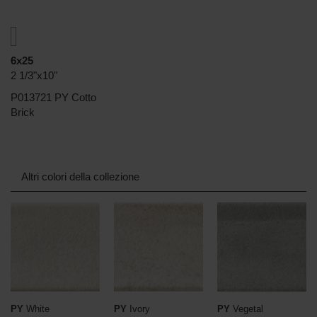
6x25
2 1/3"x10"
P013721 PY Cotto
Brick
Altri colori della collezione
PY
White
PY
Ivory
PY
Vegetal