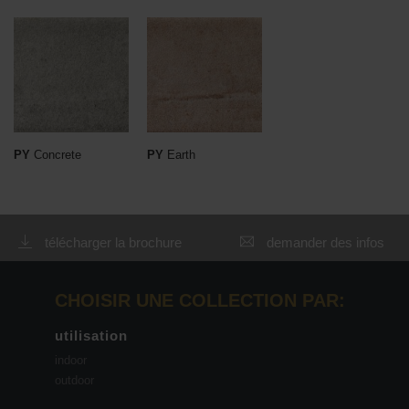
PY
Concrete
PY
Earth
télécharger la brochure
demander des infos
CHOISIR UNE COLLECTION PAR:
utilisation
indoor
outdoor