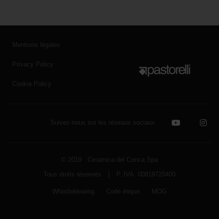
Mentions légales
Privacy Policy
Cookie Policy
Suivez-nous sur les réseaux sociaux
© 2019 Ceramica del Conca Spa
Tous droits réservés
|
P. IVA 00819720400
Whistleblowing
Code étique
MOG