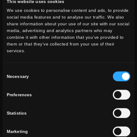
This website uses cookies
We use cookies to personalise content and ads, to provide
social media features and to analyse our traffic. We also
share information about your use of our site with our social
espace
media, advertising and analytics partners who may
salle à manger
combine it with other information that you’ve provided to
salle des sèjour
them or that they’ve collected from your use of their
cuisine
services.
chambre à coucher
salle des bains
commercial
Consent
Necessary
Selection
TOUTES LES AMBIANCES
Preferences
style
aspect pierre
aspect bois
Statistics
aspect ciment
Marketing