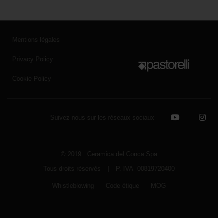
Mentions légales
Privacy Policy
Cookie Policy
Suivez-nous sur les réseaux sociaux
© 2019 Ceramica del Conca Spa
Tous droits réservés
|
P. IVA 00819720400
Whistleblowing
Code étique
MOG