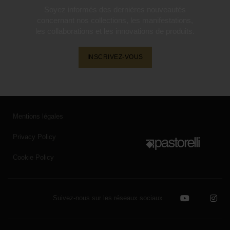
Soyez informés des dernières nouveautés
concernant nos collections, les manifestations,
les collaborations et les innovations de produits.
INSCRIVEZ-VOUS
Mentions légales
Privacy Policy
Cookie Policy
Suivez-nous sur les réseaux sociaux