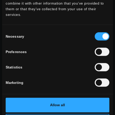
CHOISIR UNE COLLECTION PAR:
combine it with other information that you’ve provided to
them or that they’ve collected from your use of their
utilisation
services.
indoor
outdoor
Consent
Necessary
Selection
Preferences
espace
Statistics
salle à manger
salle des sèjour
cuisine
Marketing
chambre à coucher
salle des bains
commercial
Allow all
TOUTES LES AMBIANCES