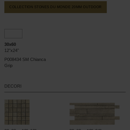
COLLECTION STONES DU MONDE 20MM
OUTDOOR
30x60
12"x24"
P008434 SM Chianca
Grip
DECORI