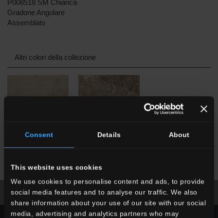
P008518 SM Chianca
Gradone Angolare
Assemblato
Altri colori della collezione
Consent
Details
About
SDM
Borgogna
SDM
Ardesia Mix
This website uses cookies
We use cookies to personalise content and ads, to provide
social media features and to analyse our traffic. We also
télécharger la brochure
demander des infos
share information about your use of our site with our social
media, advertising and analytics partners who may