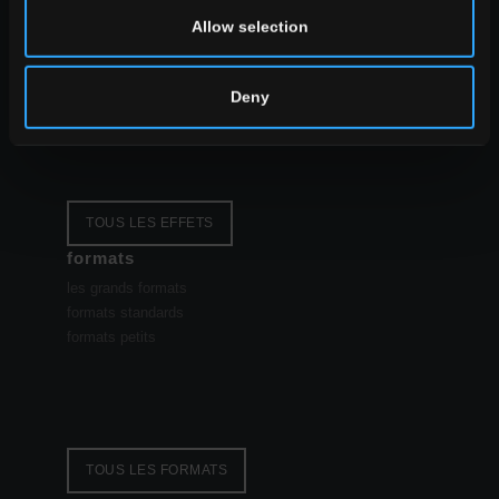
style
Allow selection
aspect pierre
aspect bois
aspect ciment
Deny
TOUS LES EFFETS
formats
les grands formats
formats standards
formats petits
TOUS LES FORMATS