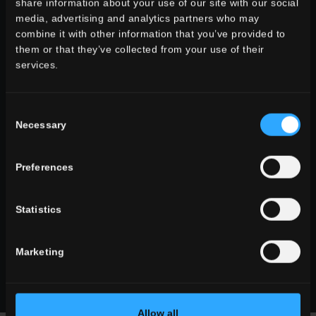
share information about your use of our site with our social
aspect pierre
media, advertising and analytics partners who may
aspect bois
combine it with other information that you’ve provided to
aspect ciment
them or that they’ve collected from your use of their
services.
Consent
TOUS LES EFFETS
Necessary
Selection
formats
les grands formats
Preferences
formats standards
formats petits
Statistics
Marketing
TOUS LES FORMATS
Allow all