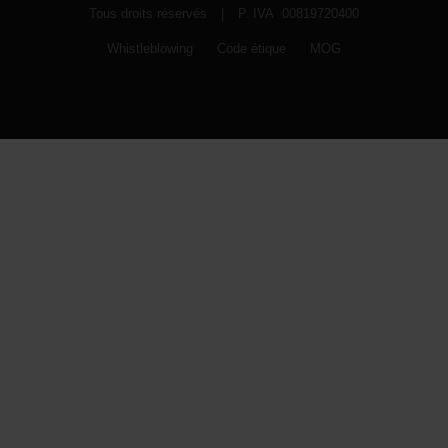
Tous droits réservés
|
P. IVA 00819720400
Whistleblowing
Code étique
MOG