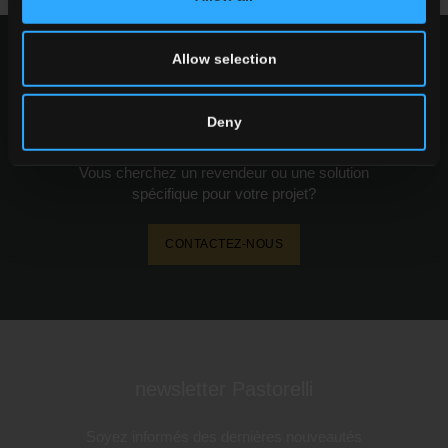
Allow selection
demander des infos
Deny
Vous souhaitez plus d'informations sur nos
carrelages de sols et de murs?
Vous cherchez un revendeur ou une solution
spécifique pour votre projet?
CONTACTEZ-NOUS
newsletter Pastorelli
Soyez informés des dernières nouveautés