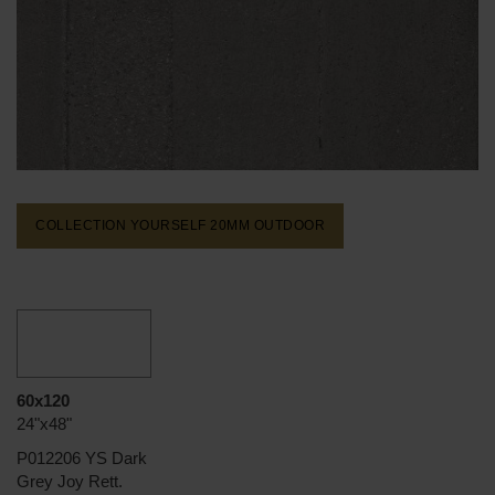
COLLECTION YOURSELF 20MM
OUTDOOR
60x120
24"x48"
P012206 YS Dark
Grey Joy Rett.