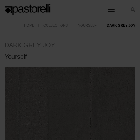
toggle nav
HOME
COLLECTIONS
YOURSELF
DARK GREY JOY
DARK GREY JOY
Yourself