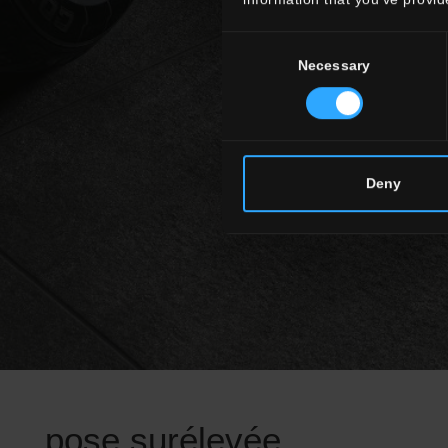
Consent
Necessary
Selection
Deny
pose surélevée