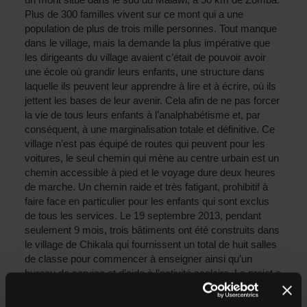
Plus de 300 familles vivent sur ce mont qui a une
population de plus de trois mille personnes. Tout manque
dans le village, mais la demande la plus impérative que
les dirigeants du village avaient c’était de pouvoir avoir
une école où grandir leurs enfants, une structure dans
laquelle ils peuvent leur apprendre à lire et à écrire, où ils
jettent les bases de leur avenir. Cela afin de ne pas forcer
la vie de tous leurs enfants à l’analphabétisme et, par
conséquent, à une marginalisation totale et définitive. Ce
village n’est pas équipé de routes qui peuvent pour les
voitures, le seul chemin qui mène au centre urbain est un
chemin accessible à pied et le voyage dure deux heures
de marche. Un chemin raide et très fatigant, prohibitif à
faire face en particulier pour les enfants qui sont exclus
de tous les services. Le 19 septembre 2013, pendant
seulement 9 mois, trois bâtiments ont été construits dans
le village de Chikala qui fournissent un total de huit salles
de classe pour commencer à enseigner ainsi qu’un
bureau de service et d’aide à l’activité scolaire. Le projet a
été réalisé pendant un an avec l’utilisation du montant
global des cadeaux de noël de nos employés et des