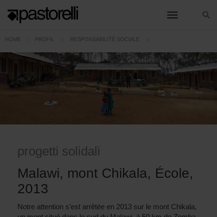
toggle nav
HOME
PROFIL
RESPONSABILITÉ SOCIALE
PROGETTI SOLIDALI
MALAWI, MONT CHIKALA, ÉCOLE, 2013
progetti solidali
Malawi, mont Chikala, École,
2013
Notre attention s’est arrêtée en 2013 sur le mont Chikala,
un mont situé dans le sud du Malawi, à 50 km de Zomba.