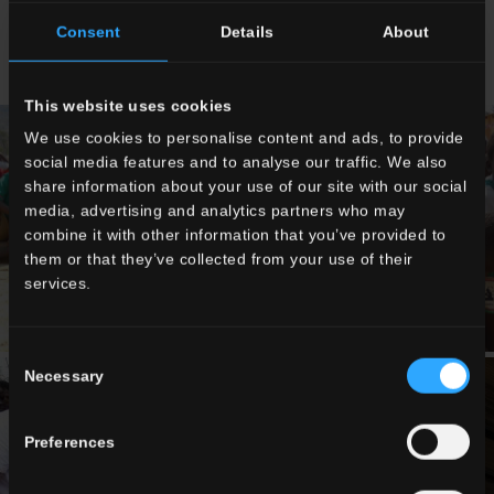
partie prenantes en collaboration avec l’association San
Consent
Details
About
Marino for the children Onlus.
This website uses cookies
We use cookies to personalise content and ads, to provide
social media features and to analyse our traffic. We also
share information about your use of our site with our social
media, advertising and analytics partners who may
combine it with other information that you’ve provided to
them or that they’ve collected from your use of their
services.
Consent
Necessary
Selection
Preferences