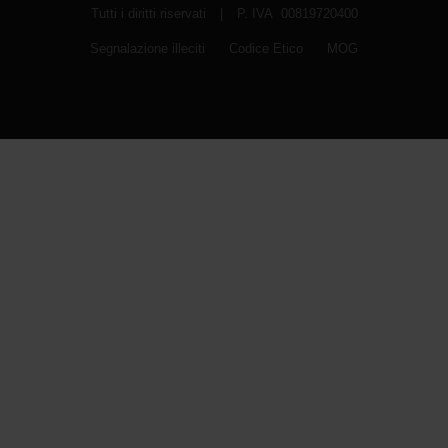
Tutti i diritti riservati
|
P. IVA 00819720400
Segnalazione illeciti
Codice Etico
MOG