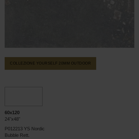
COLLEZIONE YOURSELF 20MM
OUTDOOR
60x120
24"x48"
P012213 YS Nordic
Bubble Rett.