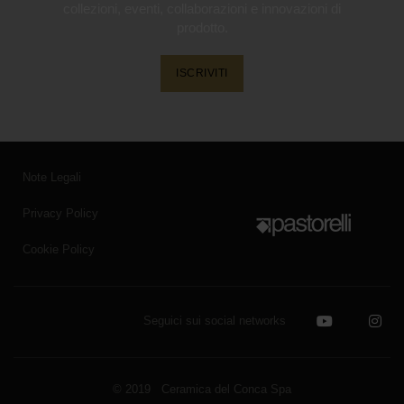
collezioni, eventi, collaborazioni e innovazioni di
prodotto.
ISCRIVITI
Note Legali
Privacy Policy
Cookie Policy
Seguici sui social networks
© 2019 Ceramica del Conca Spa