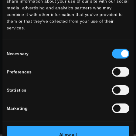
share information about your use of our site with our social
pietra look
media, advertising and analytics partners who may
legno look
combine it with other information that you’ve provided to
cemento look
them or that they’ve collected from your use of their
services.
Consent
TUTTI GLI EFFETTI
Necessary
Selection
formato
grandi formati
Preferences
formati tradizionali
formati piccoli
Statistics
Marketing
TUTTI I FORMATI
Allow all