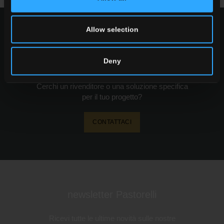
Allow selection
richiedi informazioni
Deny
Desideri maggiori informazioni sui nostri
pavimenti e rivestimenti?
Cerchi un rivenditore o una soluzione specifica
per il tuo progetto?
CONTATTACI
newsletter Pastorelli
Ricevi tutte le ultime novità sulle nostre