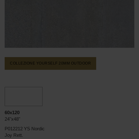
COLLEZIONE YOURSELF 20MM
OUTDOOR
60x120
24"x48"
P012212 YS Nordic
Joy Rett.