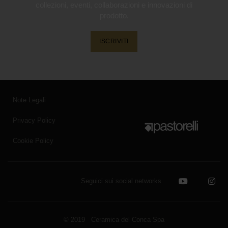
collezioni, eventi, collaborazioni e innovazioni di
prodotto.
ISCRIVITI
Note Legali
Privacy Policy
Cookie Policy
Seguici sui social networks
© 2019 Ceramica del Conca Spa