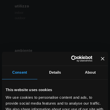
utilizzo
indoor
outdoor
ambiente
dining
soggiorno
cucina
Consent
Details
About
camera
bagno
commerciale
This website uses cookies
We use cookies to personalise content and ads, to
TUTTI GLI AMBIENTI
provide social media features and to analyse our traffic.
look
We also share information about your use of our site with