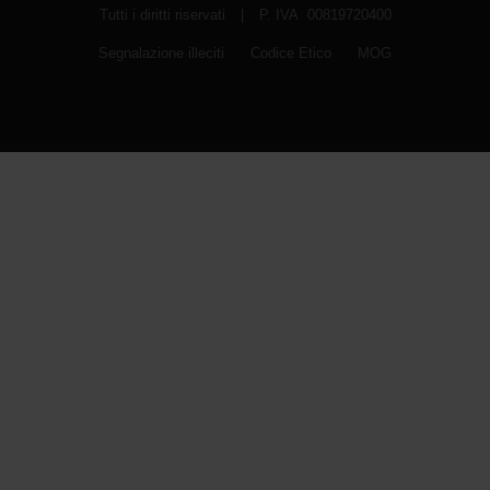
Tutti i diritti riservati
|
P. IVA 00819720400
Segnalazione illeciti
Codice Etico
MOG