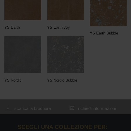
YS
Earth
YS
Earth Joy
YS
Earth Bubble
YS
Nordic
YS
Nordic Bubble
scarica la brochure
richiedi informazioni
SCEGLI UNA COLLEZIONE PER: