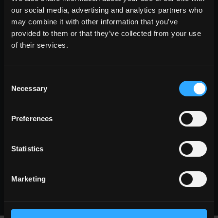
pietra look
our social media, advertising and analytics partners who
legno look
may combine it with other information that you’ve
cemento look
provided to them or that they’ve collected from your use
of their services.
Consent
TUTTI GLI EFFETTI
Necessary
Selection
formato
grandi formati
Preferences
formati tradizionali
formati piccoli
Statistics
Marketing
TUTTI I FORMATI