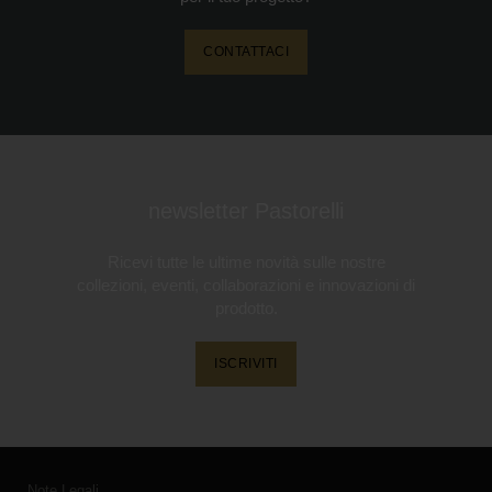
CONTATTACI
newsletter Pastorelli
Ricevi tutte le ultime novità sulle nostre
collezioni, eventi, collaborazioni e innovazioni di
prodotto.
ISCRIVITI
Note Legali