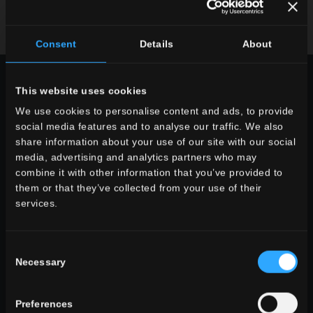
Broschüre Runterladen
Fordern Sie Informationen an
Consent
Details
About
WÄHLEN SIE EINE SERIE AUS:
This website uses cookies
We use cookies to personalise content and ads, to provide
verwendung
social media features and to analyse our traffic. We also
indoor
share information about your use of our site with our social
outdoor
media, advertising and analytics partners who may
combine it with other information that you’ve provided to
them or that they’ve collected from your use of their
services.
wohnraum
Consent
Esszimmer
Necessary
Selection
Wohnzimmer
Küche
Schlafzimmer
Preferences