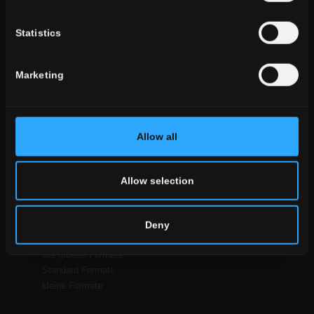
Badezimmer
gewerbebereich
Statistics
ALLE WOHNRÄUME
Marketing
stil
Stein Optik
Holz Optik
Beton Optik
Allow all
Allow selection
ALLE OPTIKEN
Deny
formate
Die großen Formate
Standard Formate
kleine Formate