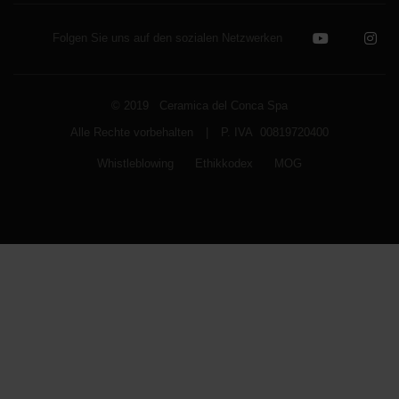
Folgen Sie uns auf den sozialen Netzwerken
© 2019 Ceramica del Conca Spa
Alle Rechte vorbehalten
|
P. IVA 00819720400
Whistleblowing
Ethikkodex
MOG