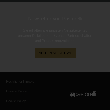
Newsletter von Pastorelli
Sie erhalten alle jüngsten Neuigkeiten zu
unseren Kollektionen, Events, Partnerschaften
und Produktinnovationen.
MELDEN SIE SICH AN
Rechtlicher Hinweis
Privacy Policy
Cookie Policy