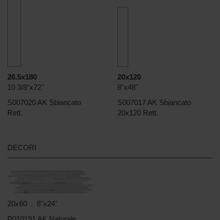
26.5x180
20x120
10 3/8"x72"
8"x48"
S007020 AK Sbiancato
S007017 AK Sbiancato
Rett.
20x120 Rett.
DECORI
20x60 . 8"x24"
P010191 AK Naturale