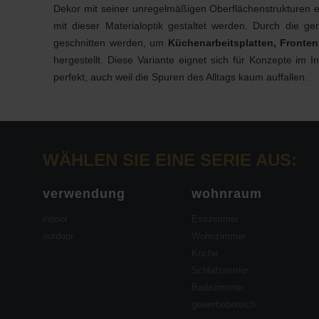
Dekor mit seiner unregelmäßigen Oberflächenstrukturen e
mit dieser Materialoptik gestaltet werden. Durch die g
geschnitten werden, um
Küchenarbeitsplatten, Fronten
hergestellt. Diese Variante eignet sich für Konzepte im 
perfekt, auch weil die Spuren des Alltags kaum auffallen.
WÄHLEN SIE EINE SERIE AUS:
verwendung
wohnraum
indoor
Esszimmer
outdoor
Wohnzimmer
Küche
Schlafzimmer
Badezimmer
gewerbebereich