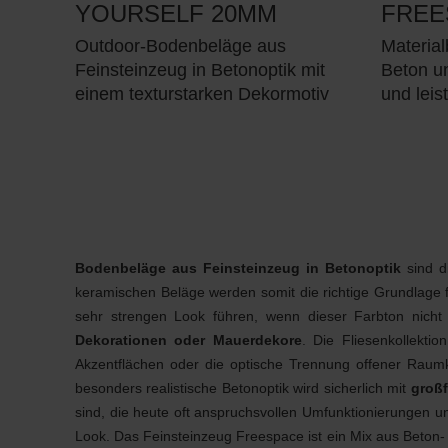
YOURSELF 20MM
FREE
Outdoor-Bodenbeläge aus
Materia
Feinsteinzeug in Betonoptik mit
Beton und
einem texturstarken Dekormotiv
und leis
Bodenbeläge aus Feinsteinzeug in Betonoptik
sind d
keramischen Beläge werden somit die richtige Grundlage f
sehr strengen Look führen, wenn dieser Farbton nicht r
Dekorationen oder Mauerdekore
. Die Fliesenkollektio
Akzentflächen oder die optische Trennung offener Raumk
besonders realistische Betonoptik wird sicherlich mit
großf
sind, die heute oft anspruchsvollen Umfunktionierungen 
Look. Das Feinsteinzeug Freespace ist ein Mix aus Beton-