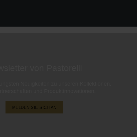
sletter von Pastorelli
 jüngsten Neuigkeiten zu unseren Kollektionen,
rtnerschaften und Produktinnovationen.
MELDEN SIE SICH AN