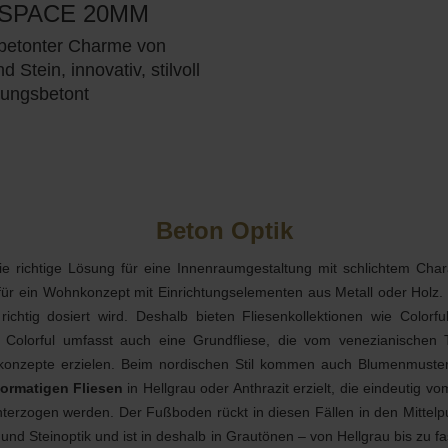
SPACE 20MM
lbetonter Charme von
 Stein, innovativ, stilvoll
tungsbetont
Beton Optik
ie richtige Lösung für eine Innenraumgestaltung mit schlichtem Cha
ür ein Wohnkonzept mit Einrichtungselementen aus Metall oder Holz. 
ichtig dosiert wird. Deshalb bieten Fliesenkollektionen wie Colorf
n Colorful umfasst auch eine Grundfliese, die vom venezianischen Te
onzepte erzielen. Beim nordischen Stil kommen auch Blumenmuster 
ormatigen Fliesen
in Hellgrau oder Anthrazit erzielt, die eindeutig v
unterzogen werden. Der Fußboden rückt in diesen Fällen in den Mittel
 und Steinoptik und ist in deshalb in Grautönen – von Hellgrau bis zu