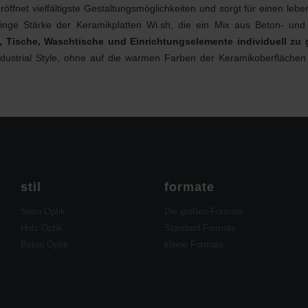
röffnet vielfältigste Gestaltungsmöglichkeiten und sorgt für einen l
eringe Stärke der Keramikplatten Wi.sh, die ein Mix aus Beton- und
, Tische, Waschtische und Einrichtungselemente individuell zu 
Industrial Style, ohne auf die warmen Farben der Keramikoberflächen
stil
formate
Stein Optik
Die großen Formate
Holz Optik
Standard Formate
Beton Optik
kleine Formate