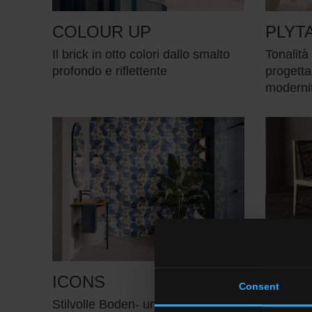
COLOUR UP
PLYT
Il brick in otto colori dallo smalto
Tonalità
profondo e riflettente
progetta
modernit
ICONS
FREE
Consent
Stilvolle Boden- und Wandbeläge
Innere u