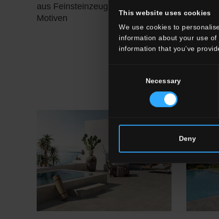
aus Feinsteinzeug mit floralen
Finish f
This website uses cookies
Motiven
Lösunge
We use cookies to personalise
information about your use of 
information that you’ve provid
Consent
Necessary
Selection
Deny