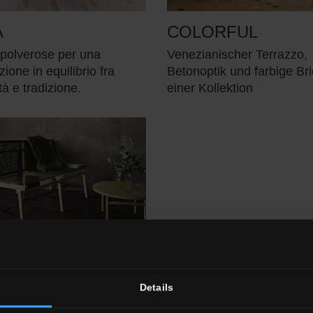
A
COLORFUL
 polverose per una
Venezianischer Terrazzo,
zione in equilibrio fra
Betonoptik und farbige Bri
à e tradizione.
einer Kollektion
SPACE
Details
nd äußere Tiefe. Grip-