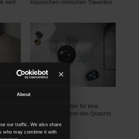
ik wird
klassischen römischen Travertins
About
RECODE
ptiken
Leuchtende Splitter für eine
tonische
raffinierte Synthese des Quarzits
se our traffic. We also share
ers who may combine it with