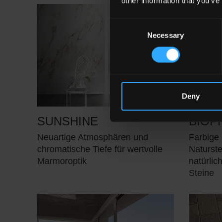
other information that you’ve
Consent
Necessary
Selection
Deny
SUNSHINE
BIOPH
Neuartige Atmosphären und
Farbige 
chromatische Tiefe für wertvolle
Naturste
Marmoroptik
natürlic
Steine