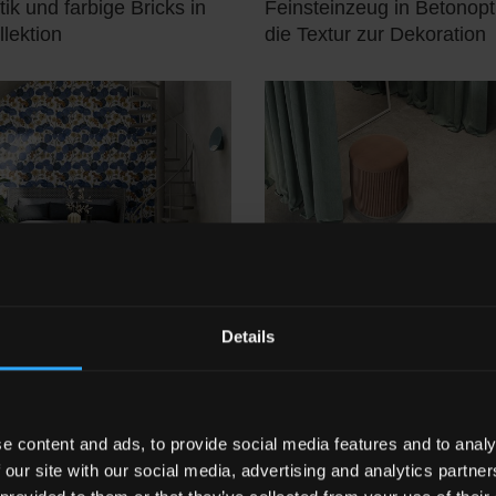
ik und farbige Bricks in
Feinsteinzeug in Betonopt
llektion
die Textur zur Dekoration
Details
S
MINDWALK
le Boden- und Wandbeläge
Zwei differenzierte Steino
steinzeug mit floralen
für ausgewogene architek
Räume
e content and ads, to provide social media features and to analy
 our site with our social media, advertising and analytics partn