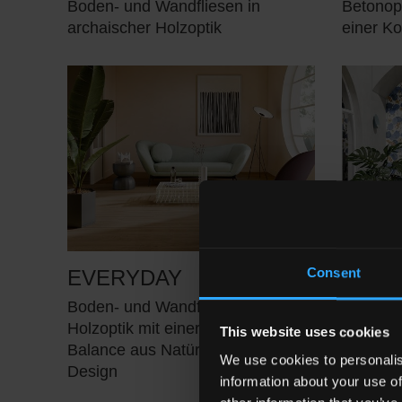
Boden- und Wandfliesen in
Betonopt
archaischer Holzoptik
einer Ko
Consent
EVERYDAY
ICON
Boden- und Wandfliesen in
Stilvol
Holzoptik mit einer ausgewogenen
aus Fein
This website uses cookies
Balance aus Natürlichkeit und
Motiven
We use cookies to personalis
Design
information about your use of