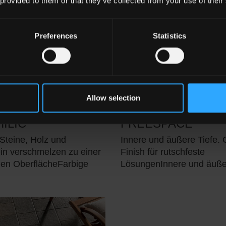
 provided to them or that they’ve collected from your use of their
Preferences
Statistics
Allow selection
ILIC
FREESPACE
Steine, Holz und
Innere und äußere Tiefe. 
in verschmelzen zu einer
Finish für rutschfeste
hen OberflächeFarbige
LösungenInnere und äußer