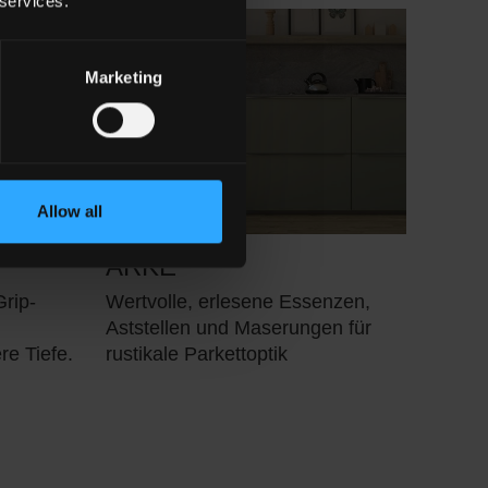
 services.
Marketing
Allow all
ARKÈ
Grip-
Wertvolle, erlesene Essenzen,
Aststellen und Maserungen für
e Tiefe.
rustikale Parkettoptik