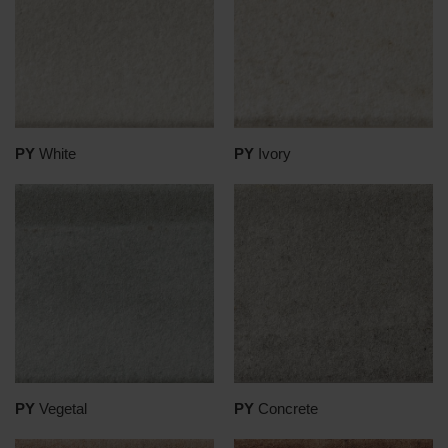
PY
White
PY
Ivory
PY
Vegetal
PY
Concrete