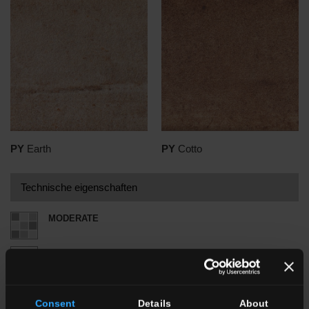
PY
Earth
PY
Cotto
Technische eigenschaften
MODERATE
9,5 mm
Verfügbare Größen
Consent
Details
About