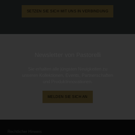
SETZEN SIE SICH MIT UNS IN VERBINDUNG
Newsletter von Pastorelli
Sie erhalten alle jüngsten Neuigkeiten zu
unseren Kollektionen, Events, Partnerschaften
und Produktinnovationen.
MELDEN SIE SICH AN
Rechtlicher Hinweis