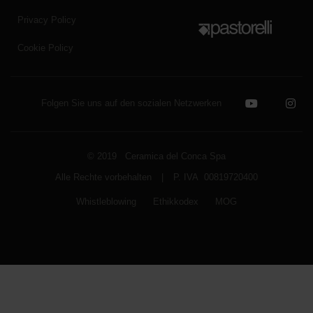
Privacy Policy
Cookie Policy
Folgen Sie uns auf den sozialen Netzwerken
© 2019 Ceramica del Conca Spa
Alle Rechte vorbehalten
|
P. IVA 00819720400
Whistleblowing
Ethikkodex
MOG