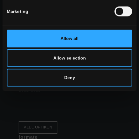
Esszimmer
Marketing
Wohnzimmer
Küche
Schlafzimmer
Badezimmer
Allow all
gewerbebereich
Allow selection
ALLE WOHNRÄUME
stil
Stein Optik
Deny
Holz Optik
Beton Optik
ALLE OPTIKEN
formate