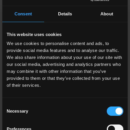
Consent
Details
About
33x33 . 13"x13"
33x120 . 13"x48"
This website uses cookies
P009558 BI Grey Gradone
P009562 BI Grey Gradone
We use cookies to personalise content and ads, to
Angolare Assemblato Rett.
Assemblato Rett.
provide social media features and to analyse our traffic.
We also share information about your use of our site with
our social media, advertising and analytics partners who
may combine it with other information that you’ve
33x120 . 13"x48"
33x120 . 13"x48"
provided to them or that they’ve collected from your use
P009566 BI Grey Gradone
P009570 BI Grey Gradone
of their services.
Assemblato SX Rett.
Assemblato Dx Rett.
Consent
Altri colori della collezione
Necessary
Selection
Preferences