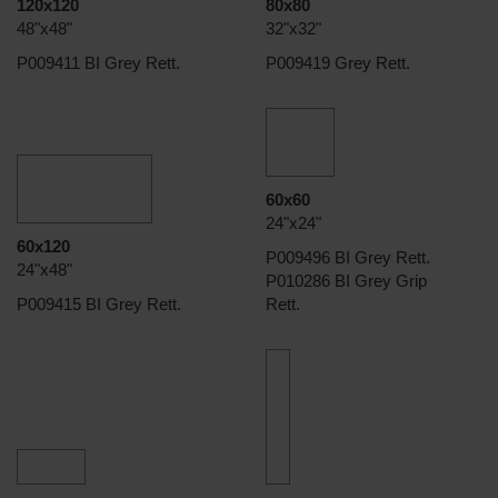
120x120
80x80
48"x48"
32"x32"
P009411 BI Grey Rett.
P009419 Grey Rett.
60x60
24"x24"
60x120
P009496 BI Grey Rett.
24"x48"
P010286 BI Grey Grip
P009415 BI Grey Rett.
Rett.