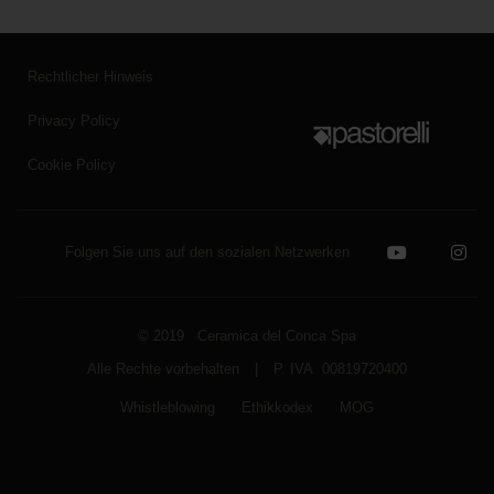
Rechtlicher Hinweis
Privacy Policy
Cookie Policy
Folgen Sie uns auf den sozialen Netzwerken
© 2019 Ceramica del Conca Spa
Alle Rechte vorbehalten
|
P. IVA 00819720400
Whistleblowing
Ethikkodex
MOG