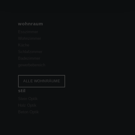
wohnraum
Esszimmer
Wohnzimmer
Küche
Schlafzimmer
Badezimmer
gewerbebereich
ALLE WOHNRÄUME
stil
Stein Optik
Holz Optik
Beton Optik