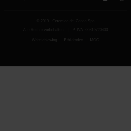
© 2019 Ceramica del Conca Spa
Alle Rechte vorbehalten
|
P. IVA 00819720400
Whistleblowing
Ethikkodex
MOG