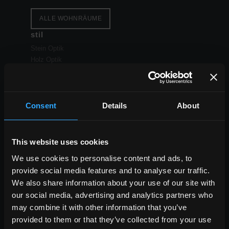
ALLE WOHNRÄUME
stil
Stein Optik
Holz Optik
Beton Optik
Consent
Details
About
ALLE OPTIKEN
This website uses cookies
formate
We use cookies to personalise content and ads, to
Die großen Formate
provide social media features and to analyse our traffic.
Standard Formate
We also share information about your use of our site with
kleine Formate
our social media, advertising and analytics partners who
may combine it with other information that you’ve
provided to them or that they’ve collected from your use