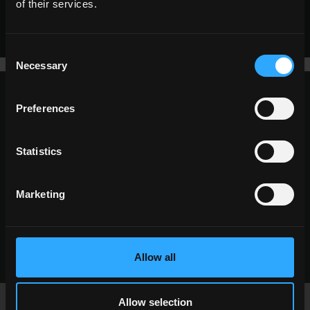
of their services.
ALLE GRÖSSEN
Consent
Necessary
Selection
Preferences
fordern sie informationen an
Statistics
Möchten Sie mehr Informationen zu unseren
Boden- und Wandbelägen?
Suchen Sie einen Händler oder eine spezifische
Marketing
Lösung für Ihren Entwurf?
SETZEN SIE SICH MIT UNS IN VERBINDUNG
Allow all
Allow selection