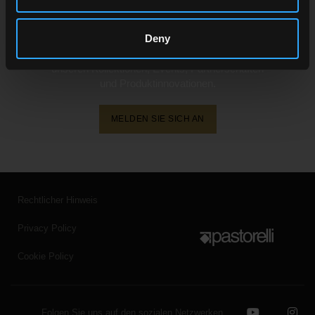
Newsletter von Pastorelli
Deny
Sie erhalten alle jüngsten Neuigkeiten zu
unseren Kollektionen, Events, Partnerschaften
und Produktinnovationen.
MELDEN SIE SICH AN
Rechtlicher Hinweis
Privacy Policy
Cookie Policy
Folgen Sie uns auf den sozialen Netzwerken