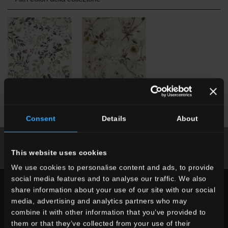
ICO
Icons 03
ICO
Icons 02
Consent
Details
About
Broschüre Runterladen
This website uses cookies
Fordern Sie Informationen an
We use cookies to personalise content and ads, to provide
social media features and to analyse our traffic. We also
WÄHLEN SIE EINE SERIE AUS:
share information about your use of our site with our social
media, advertising and analytics partners who may
verwendung
combine it with other information that you’ve provided to
them or that they’ve collected from your use of their
indoor