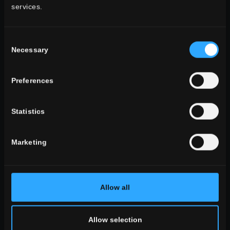
services.
outdoor
Consent
Necessary
Selection
wohnraum
Preferences
Esszimmer
Wohnzimmer
Statistics
Küche
Schlafzimmer
Badezimmer
Marketing
gewerbebereich
ALLE WOHNRÄUME
Allow all
stil
Stein Optik
Holz Optik
Allow selection
Beton Optik