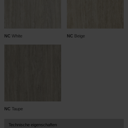
NC
White
NC
Beige
NC
Taupe
Technische eigenschaften