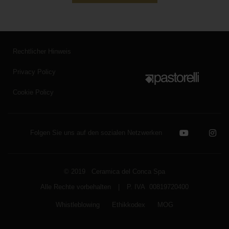
Rechtlicher Hinweis
Privacy Policy
Cookie Policy
Folgen Sie uns auf den sozialen Netzwerken
© 2019 Ceramica del Conca Spa
Alle Rechte vorbehalten
|
P. IVA 00819720400
Whistleblowing
Ethikkodex
MOG