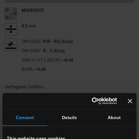
MODERATE
8,5 mm
DIN 51130:
R10 - R11 (Grip)
DIN 51097:
B - C (Grip)
ANSI A 137.1 (DCOF):
≥0,42
BCRA:
>0,40
Verfügbare Größen
60x120
24"x48"
Consent
Details
About
This website uses cookies