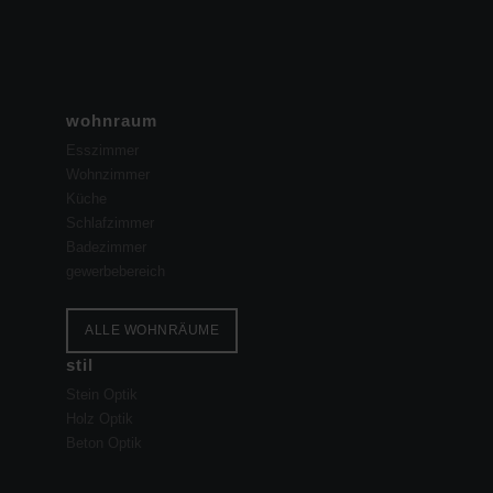
wohnraum
Esszimmer
Wohnzimmer
Küche
Schlafzimmer
Badezimmer
gewerbebereich
ALLE WOHNRÄUME
stil
Stein Optik
Holz Optik
Beton Optik