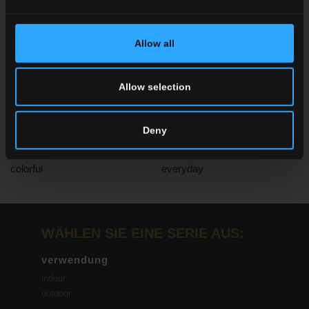
Allow all
Allow selection
Deny
colorful
everyday
WÄHLEN SIE EINE SERIE AUS:
verwendung
indoor
outdoor