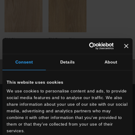
PV
Olmo
PV
Rovere Sbiancato
Consent
Details
About
Broschüre Runterladen
Fordern Sie Informationen an
This website uses cookies
We use cookies to personalise content and ads, to provide
WÄHLEN SIE EINE SERIE AUS:
social media features and to analyse our traffic. We also
share information about your use of our site with our social
verwendung
media, advertising and analytics partners who may
indoor
combine it with other information that you’ve provided to
outdoor
them or that they’ve collected from your use of their
services.