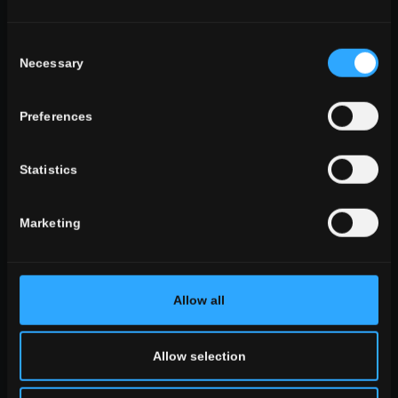
Consent
Necessary
Selection
wohnraum
Esszimmer
Preferences
Wohnzimmer
Küche
Schlafzimmer
Statistics
Badezimmer
gewerbebereich
Marketing
ALLE WOHNRÄUME
stil
Allow all
Stein Optik
Holz Optik
Beton Optik
Allow selection