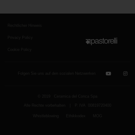
Rechtlicher Hinweis
Privacy Policy
Cookie Policy
Folgen Sie uns auf den sozialen Netzwerken
© 2019 Ceramica del Conca Spa
Alle Rechte vorbehalten
|
P. IVA 00819720400
Whistleblowing
Ethikkodex
MOG