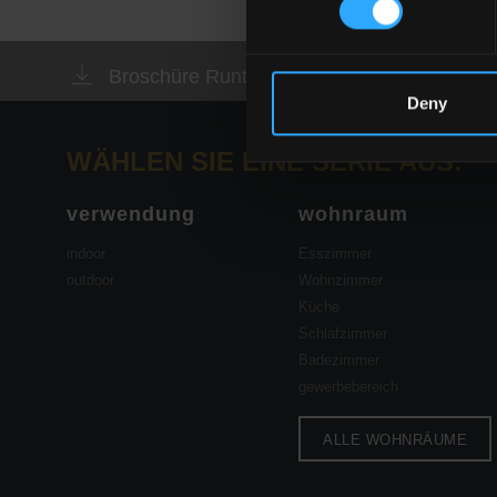
Broschüre Runterladen
Fordern 
Deny
WÄHLEN SIE EINE SERIE AUS:
verwendung
wohnraum
indoor
Esszimmer
outdoor
Wohnzimmer
Küche
Schlafzimmer
Badezimmer
gewerbebereich
ALLE WOHNRÄUME