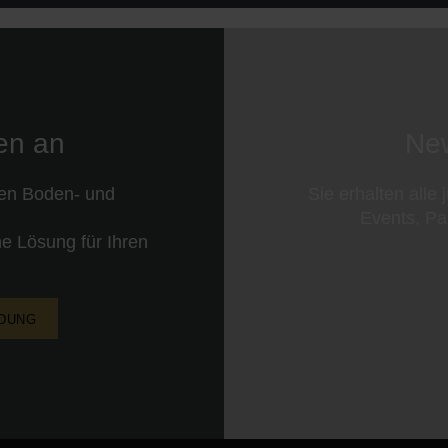
nen an
New
ren Boden- und
Sie erhalten alle
Events, Pa
e Lösung für Ihren
NDUNG