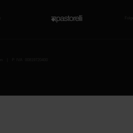
Folg
y
en
|
P. IVA 00819720400