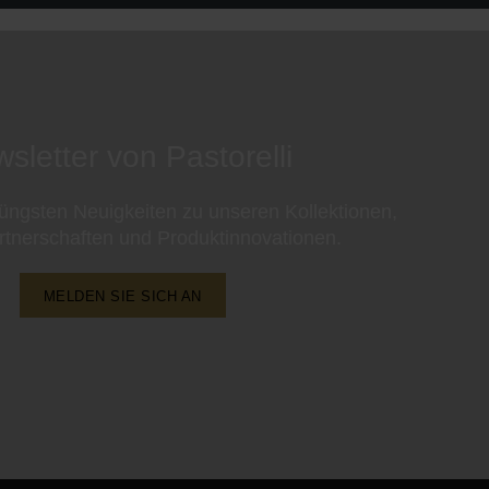
sletter von Pastorelli
 jüngsten Neuigkeiten zu unseren Kollektionen,
rtnerschaften und Produktinnovationen.
MELDEN SIE SICH AN