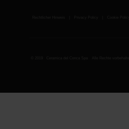
Rechtlicher Hinweis
|
Privacy Policy
|
Cookie Polic
© 2019 Ceramica del Conca Spa
Alle Rechte vorbehalt