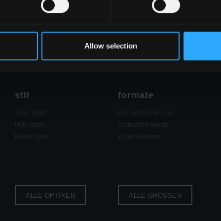
Sie Informationen an
Allow selection
stil
formate
Stein Optik
Die großen Formate
Holz Optik
Standard Formate
Beton Optik
kleine Formate
ALLE OPTIKEN
ALLE GRÖSSEN