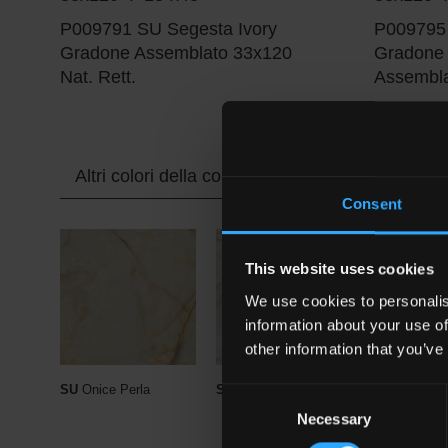
P009791 SU Segesta Ivory
P009795 
Gradone Assemblato 33x120
Gradone 
Nat. Rett.
Assembla
Altri colori della collezione
Consent
This website uses cookies
We use cookies to personalis
information about your use of
other information that you’ve
SU
Onice Perla
SU
Onice White
SU
Capraia 
Consent
Necessary
Selection