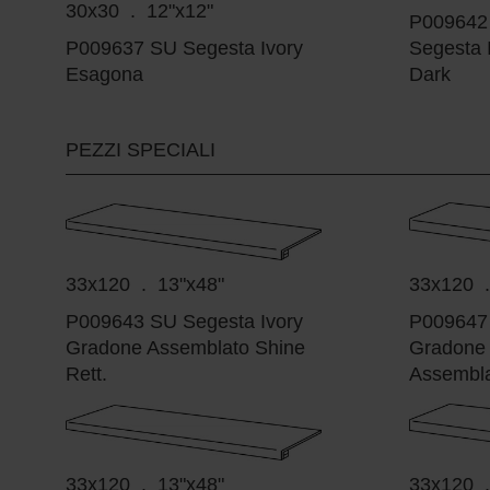
30x30 . 12"x12"
P009642
P009637 SU Segesta Ivory
Segesta 
Esagona
Dark
PEZZI SPECIALI
33x120 . 13"x48"
33x120 .
P009643 SU Segesta Ivory
P009647 
Gradone Assemblato Shine
Gradone 
Rett.
Assembla
33x120 . 13"x48"
33x120 .