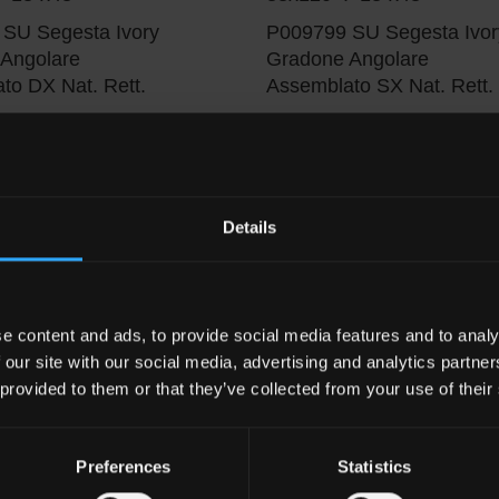
SU Segesta Ivory
P009799 SU Segesta Ivor
Angolare
Gradone Angolare
to DX Nat. Rett.
Assemblato SX Nat. Rett.
Details
e content and ads, to provide social media features and to analy
 our site with our social media, advertising and analytics partn
 provided to them or that they’ve collected from your use of their
White
SU
Breccia Grey
SU
Emperador Dark
SU
Calac
Preferences
Statistics