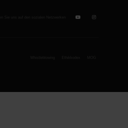
en Sie uns auf den sozialen Netzwerken
Whistleblowing
Ethikkodex
MOG