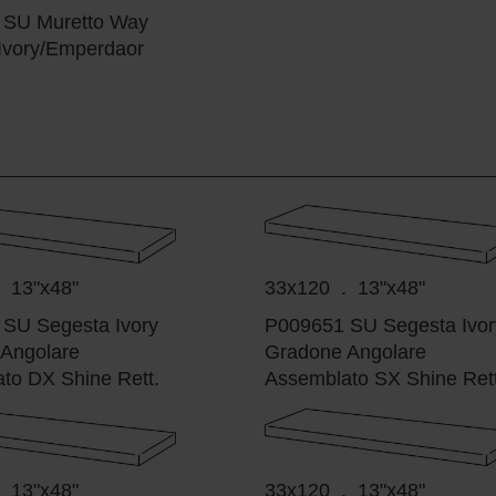
 SU Muretto Way
Ivory/Emperdaor
 13"x48"
33x120 . 13"x48"
SU Segesta Ivory
P009651 SU Segesta Ivor
Angolare
Gradone Angolare
to DX Shine Rett.
Assemblato SX Shine Rett
 13"x48"
33x120 . 13"x48"