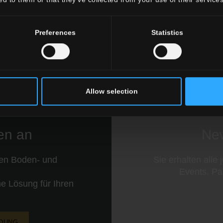
Preferences
Statistics
ALLE OPTIKEN
ALLE GRÖSSEN
Allow selection
nen an
New
ren Boden- und
Sie erhalten alle
Events, Pa
e Lösung für Ihren
NDUNG