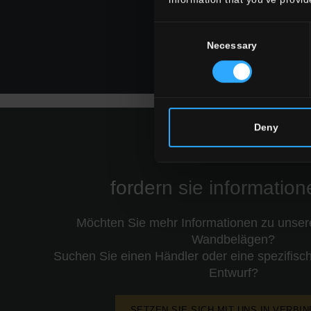
Badezimmer
gewerbebereich
Consent
Necessary
Selection
ALLE WOHNRÄUME
Deny
fordern sie informatio
Möchten Sie mehr Informationen zu unse
Wandbelägen?
Suchen Sie einen Händler oder eine spezifisch
Entwurf?
SETZEN SIE SICH MIT UNS IN VERBI