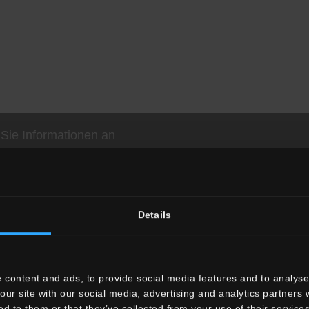
Sie Informationen an
Details
stil
formate
Stein Optik
Die großen Formate
Holz Optik
Standard Formate
 content and ads, to provide social media features and to analyse 
Beton Optik
kleine Formate
our site with our social media, advertising and analytics partners
ed to them or that they’ve collected from your use of their services