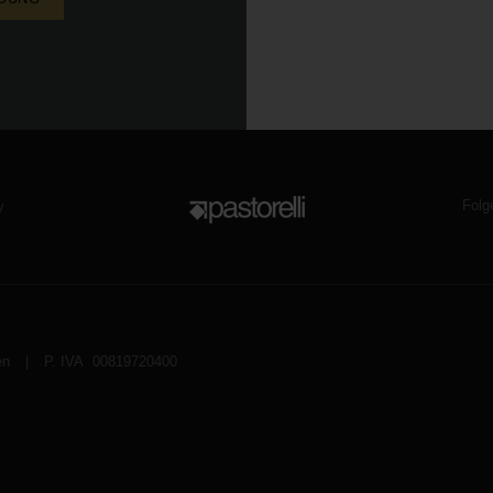
Folg
y
en
|
P. IVA 00819720400