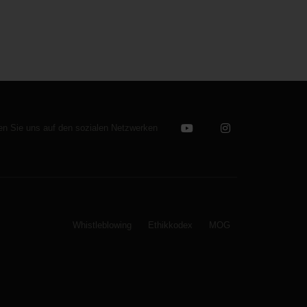
en Sie uns auf den sozialen Netzwerken
Whistleblowing
Ethikkodex
MOG