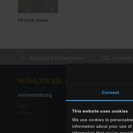
YS
Nordic Bubble
Broschüre Runterladen
Fordern 
WÄHLEN SIE EINE SERIE AUS:
Consent
verwendung
wohnraum
indoor
Esszimmer
This website uses cookies
outdoor
Wohnzimmer
We use cookies to personalise
Küche
information about your use of 
Schlafzimmer
information that you’ve provid