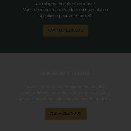
carrelages de sols et de murs?
Vous cherchez un revendeur ou une solution
spécifique pour votre projet?
CONTACTEZ-NOUS
newsletter Pastorelli
Soyez informés des dernières nouveautés
concernant nos collections, les manifestations,
les collaborations et les innovations de produits.
INSCRIVEZ-VOUS