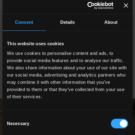
La brique évoque une atmosphère urbaine et post-
industrielle, mais elle peut aussi être chaleureuse et
accueillante. Pastorelli réinterprète ce classique avec des
Consent
Details
About
collections telles que Plyta et Colour Up. Plyta, au format
6x25 cm, offre une polyvalence stylistique qui va du
rustique moderne au minimaliste. La collection Colour Up
This website uses cookies
4,8x45 cm, quant à elle, joue avec neuf nuances
différentes au vernis profond et réfléchissant, permettant
We use cookies to personalise content and ads, to
de créer des murs vifs et de caractère, parfaits pour le
provide social media features and to analyse our traffic.
dosseret de la cuisine ou pour un mur d'accent dans le
We also share information about your use of our site with
salon.
our social media, advertising and analytics partners who
may combine it with other information that you’ve
provided to them or that they’ve collected from your use
of their services.
Consent
Necessary
Selection