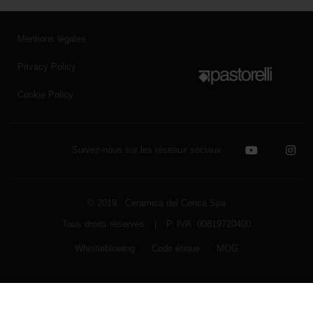
Mentions légales
Privacy Policy
Cookie Policy
Suivez-nous sur les réseaux sociaux
© 2019 Ceramica del Conca Spa
Tous droits réservés
|
P. IVA 00819720400
Whistleblowing
Code étique
MOG