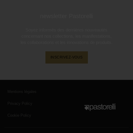
newsletter Pastorelli
Soyez informés des dernières nouveautés
concernant nos collections, les manifestations,
les collaborations et les innovations de produits.
INSCRIVEZ-VOUS
Mentions légales
Privacy Policy
Cookie Policy