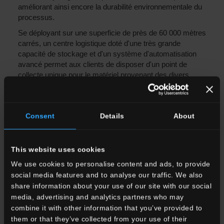
améliorant ainsi encore la durabilité environnementale du
processus.
Se déployant sur une superficie de près de 60 000 mètres
carrés, un centre logistique doté d'une très grande
capacité de stockage et d'un système d'automatisation
avancé permet aux clients de disposer d'un point de
collecte unique pour le matériel provenant des divers
établissements de l'entreprise. Aujourd'hui, 100 % des
besoins en électricité de ce centre logistique sont
entièrement autoproduits.
Performance énergétique
Consent
Details
About
maximale et impact environnemental minimal
.
Enfin, l'introduction de voitures d'entreprise 100 %
électriques alimentées par l'énergie autoproduite a déjà
This website uses cookies
commencé et, depuis cette année, les catalogues sont
imprimés sur du papier certifié FSC, attestant sa
We use cookies to personalise content and ads, to provide
provenance d'arbres de forêts gérées selon des normes
social media features and to analyse our traffic. We also
environnementales et sociales très strictes.
share information about your use of our site with our social
media, advertising and analytics partners who may
Pastorelli est engagée depuis longtemps dans une
combine it with other information that you’ve provided to
démarche de préservation de l'environnement et des
them or that they’ve collected from your use of their
ressources naturelles, ainsi que dans une limitation de la