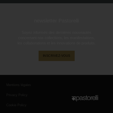
newsletter Pastorelli
Soyez informés des dernières nouveautés
concernant nos collections, les manifestations,
les collaborations et les innovations de produits.
INSCRIVEZ-VOUS
Mentions légales
Privacy Policy
Cookie Policy