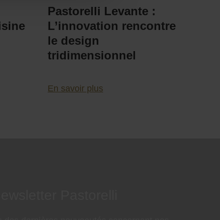
Pastorelli Levante :
Le 
isine
L’innovation rencontre
pou
le design
rev
tridimensionnel
En sa
En savoir plus
ewsletter Pastorelli