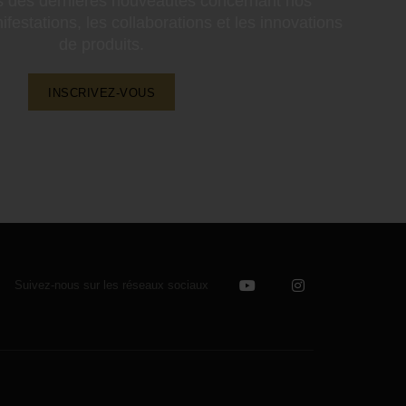
s des dernières nouveautés concernant nos
ifestations, les collaborations et les innovations
de produits.
INSCRIVEZ-VOUS
Suivez-nous sur les réseaux sociaux