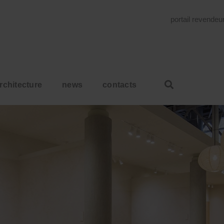
portail revende
rchitecture
news
contacts