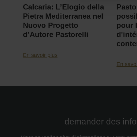
Calcaria: L’Elogio della
Pastor
Pietra Mediterranea nel
possib
Nuovo Progetto
pour 
d’Autore Pastorelli
d'inté
conte
En savoir plus
En savoi
demander des info