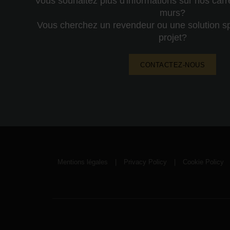
Vous souhaitez plus d'informations sur nos carr
murs?
Vous cherchez un revendeur ou une solution sp
projet?
CONTACTEZ-NOUS
Mentions légales
|
Privacy Policy
|
Cookie Policy