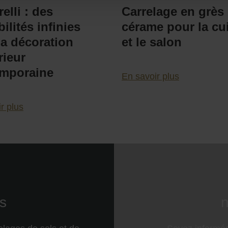
elli : des
Carrelage en grès
ilités infinies
cérame pour la cu
la décoration
et le salon
rieur
mporaine
En savoir plus
r plus
s
n