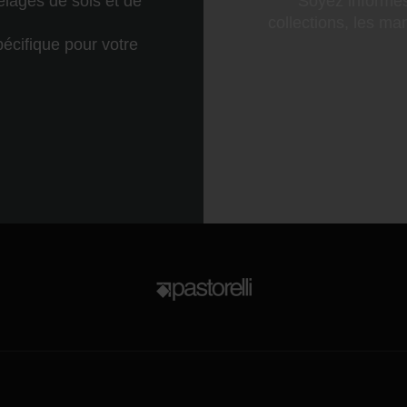
elages de sols et de
Soyez informé
collections, les man
écifique pour votre