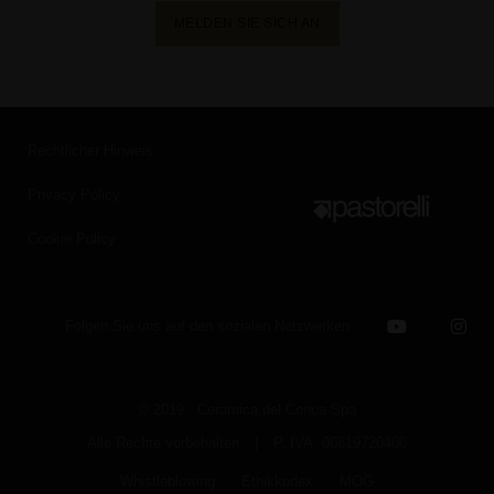
MELDEN SIE SICH AN
Rechtlicher Hinweis
Privacy Policy
Cookie Policy
Folgen Sie uns auf den sozialen Netzwerken
© 2019 Ceramica del Conca Spa
Alle Rechte vorbehalten
|
P. IVA 00819720400
Whistleblowing
Ethikkodex
MOG