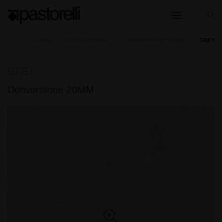
toggle nav
HOME
KOLLEKTIONEN
DENVERSTONE 20MM
GREY
GREY
Denverstone 20MM