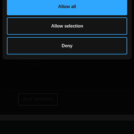
Allow all
Allow selection
ALLE OPTIKEN
formate
Deny
Die großen Formate
Standard Formate
kleine Formate
ALLE GRÖSSEN