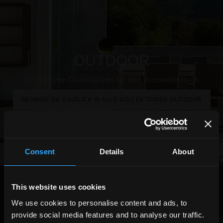
OUTDOOR
Technische Oberflächen für den Aussenbereich
NEHMEN SIE EINBLICK IN ALLE KOLLEKTIONEN OUTDOOR
Consent
Details
About
WÄHLEN SIE EINE SERIE AUS:
This website uses cookies
We use cookies to personalise content and ads, to
verwendung
X
provide social media features and to analyse our traffic.
indoor