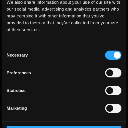
We also share information about your use of our site with
outdoor
Denverstone 20MM
our social media, advertising and analytics partners who
The collection you
may combine it with other information that you’ve
provided to them or that they’ve collected from your use
searched for is no longer in
of their services.
production
wohnraum
Look at the other collections
STEIN
Consent
Esszimmer
OPTIK
Necessary
Wohnzimmer
Selection
Küche
Schlafzimmer
Preferences
Badezimmer
gewerbebereich
Statistics
ALLE WOHNRÄUME
stil
Marketing
Stein Optik
Holz Optik
Beton Optik