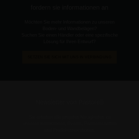
fordern sie informationen an
Möchten Sie mehr Informationen zu unseren
Boden- und Wandbelägen?
Suchen Sie einen Händler oder eine spezifische
Lösung für Ihren Entwurf?
SETZEN SIE SICH MIT UNS IN VERBINDUNG
Newsletter von Pastorelli
Sie erhalten alle jüngsten Neuigkeiten zu
unseren Kollektionen, Events, Partnerschaften
und Produktinnovationen.