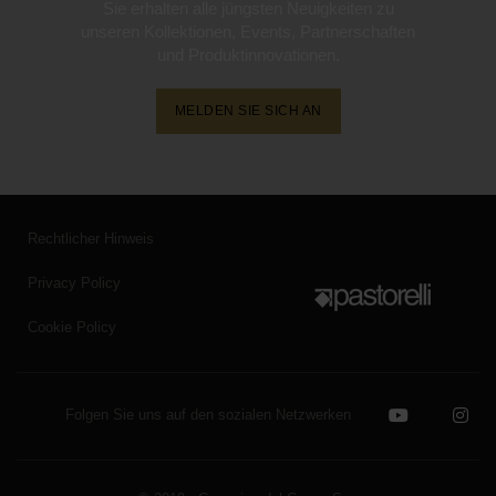
Sie erhalten alle jüngsten Neuigkeiten zu
unseren Kollektionen, Events, Partnerschaften
und Produktinnovationen.
MELDEN SIE SICH AN
Rechtlicher Hinweis
Privacy Policy
Cookie Policy
Folgen Sie uns auf den sozialen Netzwerken