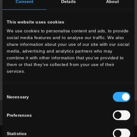
Consent
Details
About
This website uses cookies
MW
White
MW
Grey
MW
Woody White
We use cookies to personalise content and ads, to provide
social media features and to analyse our traffic. We also
share information about your use of our site with our social
media, advertising and analytics partners who may
combine it with other information that you’ve provided to
them or that they’ve collected from your use of their
services.
MW
Woody Grey
MW
Woody Beige
Consent
Necessary
Selection
Broschüre Runterladen
Preferences
Fordern Sie Informationen an
Statistics