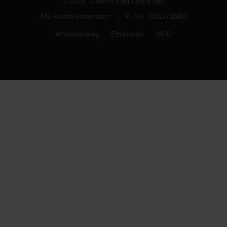
© 2019 Ceramica del Conca Spa
Alle Rechte vorbehalten
|
P. IVA 00819720400
Whistleblowing
Ethikkodex
MOG