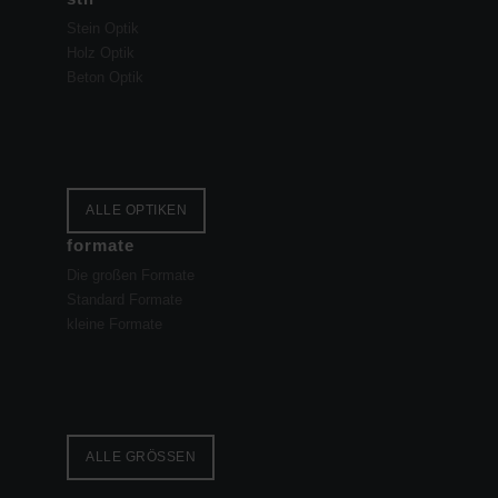
Stein Optik
Holz Optik
Beton Optik
ALLE OPTIKEN
formate
Die großen Formate
Standard Formate
kleine Formate
ALLE GRÖSSEN