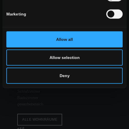
WÄHLEN SIE EINE SERIE AUS:
verwendung
Marketing
indoor
outdoor
Allow all
Allow selection
wohnraum
Esszimmer
Deny
Wohnzimmer
Küche
Schlafzimmer
Badezimmer
gewerbebereich
ALLE WOHNRÄUME
stil