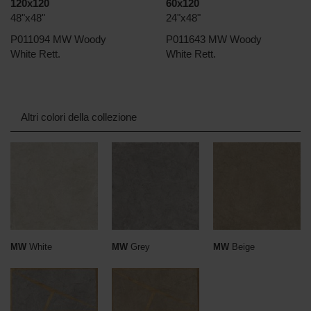
120x120
60x120
48"x48"
24"x48"
P011094 MW Woody
P011643 MW Woody
White Rett.
White Rett.
Altri colori della collezione
MW
White
MW
Grey
MW
Beige