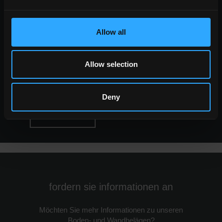
ALLE OPTIKEN
formate
Allow all
Die großen Formate
Standard Formate
kleine Formate
Allow selection
Deny
ALLE GRÖSSEN
fordern sie informationen an
Möchten Sie mehr Informationen zu unseren
Boden- und Wandbelägen?