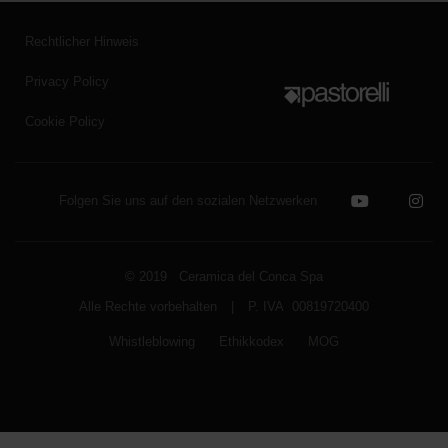
Rechtlicher Hinweis
Privacy Policy
Cookie Policy
Folgen Sie uns auf den sozialen Netzwerken
© 2019 Ceramica del Conca Spa
Alle Rechte vorbehalten
|
P. IVA 00819720400
Whistleblowing
Ethikkodex
MOG