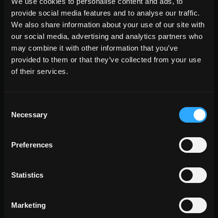
We use cookies to personalise content and ads, to
provide social media features and to analyse our traffic.
We also share information about your use of our site with
wohnraum
our social media, advertising and analytics partners who
Esszimmer
may combine it with other information that you’ve
Wohnzimmer
provided to them or that they’ve collected from your use
Küche
Schlafzimmer
of their services.
Badezimmer
gewerbebereich
Consent
Necessary
Selection
ALLE WOHNRÄUME
stil
Preferences
Stein Optik
Holz Optik
Beton Optik
Statistics
Marketing