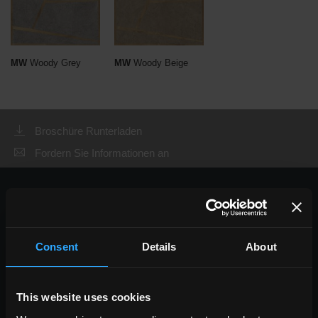
MW
Woody Grey
MW
Woody Beige
Broschüre Runterladen
Fordern Sie Informationen an
WÄHLEN SIE EINE SERIE AUS:
verwendung
indoor
Consent
Details
About
outdoor
This website uses cookies